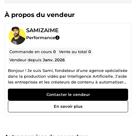
À propos du vendeur
SAMIZAIME
Performance
Commande en cours
0
Vente au total
0
Vendeur depuis
Janv. 2026
Bonjour ! Je suis Sami, fondateur d'une agence spécialisée
dans la production vidéo par Intelligence Artificielle. J'aide
les entreprises et les créateurs de contenu à automatiser
leur communication grâce à des Avatars IA ultra-réalistes
et des vidéos UGC captivantes. Mon objectif ? Vous faire
Contacter le vendeur
économiser des milliers d'euros en frais de tournage tout
en gardant une qualité studio. Expert en : 🔹 Création
En savoir plus
d'Avatars IA (Synthesia, HeyGen) 🔹 Vidéos Publicitaires
(TikTok, Reels, VSL) 🔹 Clonage de voix et Dubbing
Discutons de votre projet dès maintenant !&quot;