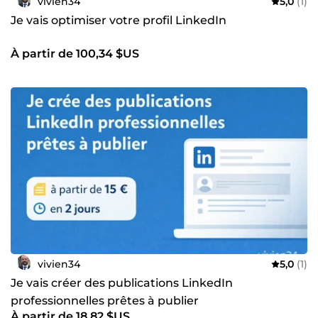
vivien34
5,0
(1)
communication &amp; de la mise en valeur Organisation,
rigueur, efficacité Accompagnement humain,
Je vais optimiser votre profil LinkedIn
pédagogique et orienté solutions Disponible pour
missions ponctuelles ou récurrentes.
À partir de 100,34 $US
vivien34
5,0
(1)
Je vais créer des publications LinkedIn
professionnelles prêtes à publier
À partir de 18,82 $US