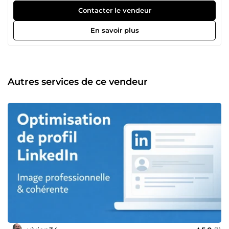
d’entreprises locales, j’ai développé une approche
Contacter le vendeur
complète : organisation interne, relation client… mais aussi
communication simple, efficace et adaptée aux petites
En savoir plus
structures qui manquent de temps. 🔧 Mes expertises :
Gestion &amp; organisation Devis, factures, documents
Classement &amp; optimisation administrative Suivi client,
relances, gestion des demandes Structuration et mise en
place de process simples et efficaces Aide au pilotage du
Autres services de ce vendeur
quotidien (priorités, planning, organisation)
Communication &amp; visibilité (communication du
quotidien des TPE, adaptée, simple et opérationnelle)
Optimisation de profils professionnels (LinkedIn,
Facebook, Instagram) Mise en valeur de l’entreprise :
présentation, messages clés, crédibilité Création de
publications simples &amp; professionnelles (textes +
visuels) Gestion du calendrier de publication
Harmonisation du style, cohérence de l’image de marque
Conseils pour améliorer la visibilité locale et la relation
client 🎯 Mon objectif Aider les dirigeants débordés à
mieux s’organiser et à développer une communication
claire, régulière et professionnelle sans y passer des
heures. ✅ Pourquoi travailler avec moi ? Très bonne
capacité d’écoute et d’adaptation Sens de la