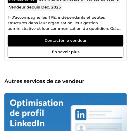
Vendeur depuis
Déc. 2025
✨ J’accompagne les TPE, indépendants et petites
structures dans leur organisation, leur gestion
administrative et leur communication du quotidien. Grâce
à plus de 10 ans d’expérience de terrain auprès
d’entreprises locales, j’ai développé une approche
Contacter le vendeur
complète : organisation interne, relation client… mais aussi
communication simple, efficace et adaptée aux petites
En savoir plus
structures qui manquent de temps. 🔧 Mes expertises :
Gestion &amp; organisation Devis, factures, documents
Classement &amp; optimisation administrative Suivi client,
relances, gestion des demandes Structuration et mise en
place de process simples et efficaces Aide au pilotage du
Autres services de ce vendeur
quotidien (priorités, planning, organisation)
Communication &amp; visibilité (communication du
quotidien des TPE, adaptée, simple et opérationnelle)
Optimisation de profils professionnels (LinkedIn,
Facebook, Instagram) Mise en valeur de l’entreprise :
présentation, messages clés, crédibilité Création de
publications simples &amp; professionnelles (textes +
visuels) Gestion du calendrier de publication
Harmonisation du style, cohérence de l’image de marque