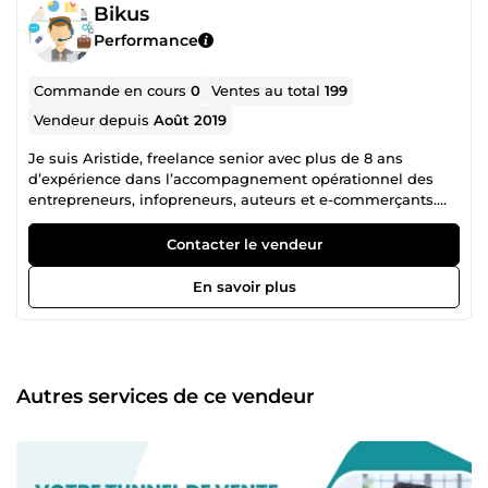
Bikus
Performance
Commande en cours
0
Ventes au total
199
Vendeur depuis
Août 2019
Je suis Aristide, freelance senior avec plus de 8 ans
d’expérience dans l’accompagnement opérationnel des
entrepreneurs, infopreneurs, auteurs et e-commerçants.
Depuis le lancement de mon activité, j’ai eu la chance de
collaborer avec plus de 200 clients (auteurs, coaches,
Contacter le vendeur
maisons d’édition et entreprises) sur des projets exigeants,
structurés et à forte valeur ajoutée. 🛠️ Mon expertise couvre
En savoir plus
: ➡️ Support client e-commerce &amp; infoproduits (email,
chat, SAV complet) ➡️ Operations &amp; Online Business
Management (Notion, CRM, SOPs, automatisations) ➡️
Edition de documents &amp; intégration de contenu web
➡️ Sales Funnel Setup &amp; Management (LearnyBox,
Autres services de ce vendeur
Systeme.io, GoHighLevel) ➡️ Formatage, édition et gestion
de projets éditoriaux ➡️ Présentations &amp; supports
digitaux (PowerPoint, Canva, PDF) 📚 Pourquoi travailler
avec moi ? ✔ Expérience terrain et fiabilité vérifiée Avec