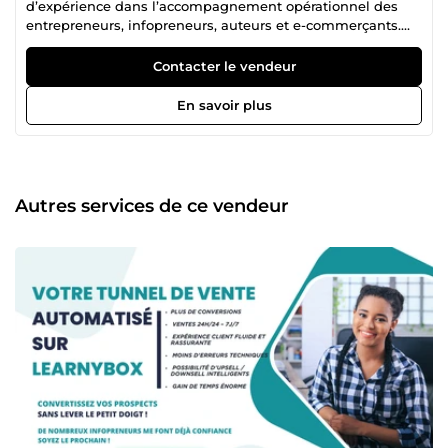
d’expérience dans l’accompagnement opérationnel des
entrepreneurs, infopreneurs, auteurs et e-commerçants.
Depuis le lancement de mon activité, j’ai eu la chance de
collaborer avec plus de 200 clients (auteurs, coaches,
Contacter le vendeur
maisons d’édition et entreprises) sur des projets exigeants,
structurés et à forte valeur ajoutée. 🛠️ Mon expertise couvre
En savoir plus
: ➡️ Support client e-commerce &amp; infoproduits (email,
chat, SAV complet) ➡️ Operations &amp; Online Business
Management (Notion, CRM, SOPs, automatisations) ➡️
Edition de documents &amp; intégration de contenu web
➡️ Sales Funnel Setup &amp; Management (LearnyBox,
Autres services de ce vendeur
Systeme.io, GoHighLevel) ➡️ Formatage, édition et gestion
de projets éditoriaux ➡️ Présentations &amp; supports
digitaux (PowerPoint, Canva, PDF) 📚 Pourquoi travailler
avec moi ? ✔ Expérience terrain et fiabilité vérifiée Avec
plus de 8 ans d’accompagnement d’entrepreneurs et
d’auteurs, je maîtrise les enjeux des projets digitaux,
commerciaux et éditoriaux. Je sais comment passer de
l’idée à l’exécution sans perte de temps. ✔ Polyvalence rare
et efficacité immédiate Je ne suis pas un prestataire “une
seule corde à mon arc”. Je combine support client,
opérations, tech, contenu et publication, ce qui vous
permet de gagner énormément de temps et de sérénité. ✔
Communication fluide &amp; rigoureuse Je suis