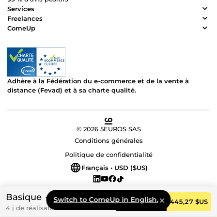
Services
Freelances
ComeUp
Adhère à la Fédération du e-commerce et de la vente à
distance (Fevad) et à sa charte qualité.
© 2026 5EUROS SAS
Conditions générales
Politique de confidentialité
Français • USD ($US)
Basique
Switch to ComeUp in English.
Commander
445,27 $US
4 j de réalisation