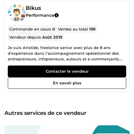
Bikus
Performance
Commande en cours
0
Ventes au total
199
Vendeur depuis
Août 2019
Je suis Aristide, freelance senior avec plus de 8 ans
d’expérience dans l’accompagnement opérationnel des
entrepreneurs, infopreneurs, auteurs et e-commerçants.
Depuis le lancement de mon activité, j’ai eu la chance de
collaborer avec plus de 200 clients (auteurs, coaches,
Contacter le vendeur
maisons d’édition et entreprises) sur des projets exigeants,
structurés et à forte valeur ajoutée. 🛠️ Mon expertise couvre
En savoir plus
: ➡️ Support client e-commerce &amp; infoproduits (email,
chat, SAV complet) ➡️ Operations &amp; Online Business
Management (Notion, CRM, SOPs, automatisations) ➡️
Edition de documents &amp; intégration de contenu web
➡️ Sales Funnel Setup &amp; Management (LearnyBox,
Autres services de ce vendeur
Systeme.io, GoHighLevel) ➡️ Formatage, édition et gestion
de projets éditoriaux ➡️ Présentations &amp; supports
digitaux (PowerPoint, Canva, PDF) 📚 Pourquoi travailler
avec moi ? ✔ Expérience terrain et fiabilité vérifiée Avec