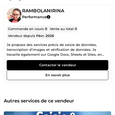
RAMBOLANIRINA
Performance
Commande en cours
0
Vente au total
0
Vendeur depuis
Févr. 2026
Je propose des services précis de saisie de données,
transcription d’images et vérification de données. Je
travaille également sur Google Docs, Sheets et Sites, en
organisant et nettoyant les informations efficacement.
Avec 7 ans d’expérience, je privilégie la qualité, la fiabilité
Contacter le vendeur
et le respect des délais. Disponible pour du travail à
distance et prête à soutenir vos projets.
En savoir plus
Autres services de ce vendeur