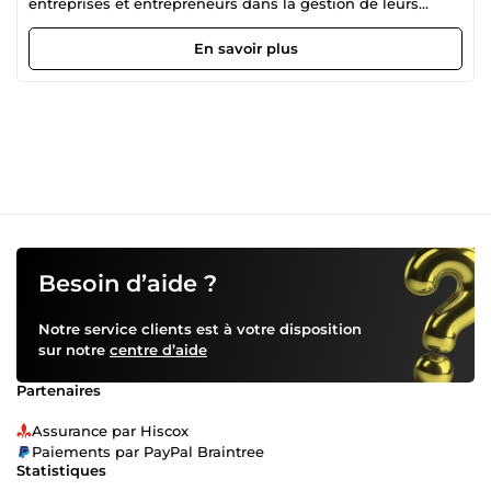
entreprises et entrepreneurs dans la gestion de leurs
emails, messages clients et demandes de support, afin
d’assurer une communication claire, professionnelle et
En savoir plus
efficace. Sérieuse, organisée et réactive, je m’adapte
rapidement aux outils et procédures de chaque client. Mon
objectif est d’améliorer la satisfaction client tout en vous
faisant gagner du temps.
Besoin d’aide ?
Notre service clients est à votre disposition
sur notre
centre d’aide
Partenaires
Assurance par Hiscox
Paiements par PayPal Braintree
Statistiques