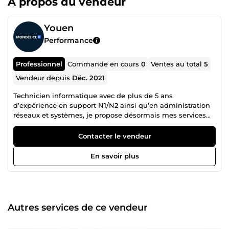
À propos du vendeur
Youen
Performance
Professionnel
Commande en cours
0
Ventes au total
5
Vendeur depuis
Déc. 2021
Technicien informatique avec de plus de 5 ans
d’expérience en support N1/N2 ainsi qu’en administration
réseaux et systèmes, je propose désormais mes services
en freelance pour accompagner entreprises et particuliers
sur leurs projets informatiques, de maintenance ou
Contacter le vendeur
d’infrastructure. En parallèle, je dirige depuis janvier 2026
la société YOUNX Events, spécialisée dans l’animation
En savoir plus
d’événements, la sous-traitance DJ et la location de
matériel. J’y combine mes compétences
organisationnelles avec mon activité artistique de DJ
intermittent du spectacle, présente sur des mariages,
soirées privées et clubs. Ce double parcours me permet
Autres services de ce vendeur
d’allier rigueur technique et créativité, tout en développant
également des compétences en communication et