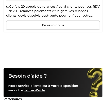
👉Je fais 20 appels de relances / suivi clients pour vos RDV
– devis - relances paiements 👉Je gère vos relances
clients, devis et suivis post-vente pour renflouer votre
trésorie et/ou portefeuille clients 👉Je m'adapte à vos
besoins Vous me fournissez votre script si vous souhaitez
En savoir plus
💥3 ans d'expériences dans le domaine du marketing
digital en tant qu’apporteur d’affaires 💥À l'aise au tel. 💥
J'assure un suivi Excel
Besoin d’aide ?
Notre service clients est à votre disposition
sur notre
centre d’aide
Partenaires