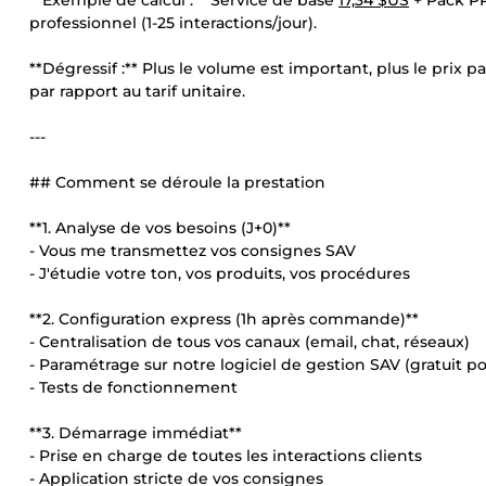
**Exemple de calcul :** Service de base
17,34 $US
+ Pack P
professionnel (1-25 interactions/jour).
**Dégressif :** Plus le volume est important, plus le prix
par rapport au tarif unitaire.
---
## Comment se déroule la prestation
**1. Analyse de vos besoins (J+0)**
- Vous me transmettez vos consignes SAV
- J'étudie votre ton, vos produits, vos procédures
**2. Configuration express (1h après commande)**
- Centralisation de tous vos canaux (email, chat, réseaux)
- Paramétrage sur notre logiciel de gestion SAV (gratuit p
- Tests de fonctionnement
**3. Démarrage immédiat**
- Prise en charge de toutes les interactions clients
- Application stricte de vos consignes