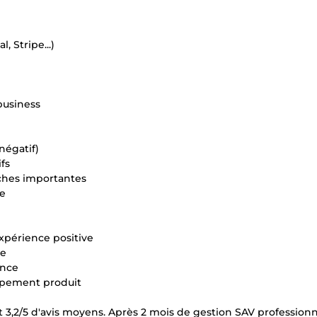
 Stripe...)
business
 négatif)
fs
âches importantes
ce
xpérience positive
ue
ance
oppement produit
3,2/5 d'avis moyens. Après 2 mois de gestion SAV professionne