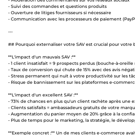
- Modération des commentaires sur vos réseaux sociaux
- Suivi des commandes et questions produits
- Ouverture de litiges fournisseurs si nécessaire
- Communication avec les processeurs de paiement (PayPal,
---
## Pourquoi externaliser votre SAV est crucial pour votre 
**L'impact d'un mauvais SAV :**
- 1 client insatisfait = 9 prospects perdus (bouche-à-oreille
- Taux de conversion qui chute de 15% avec des avis négati
- Stress permanent qui nuit à votre productivité sur les t
- Risque de bannissement sur les plateformes e-commer
**L'impact d'un excellent SAV :**
- 73% de chances en plus qu'un client rachète après une e
- Clients satisfaits = ambassadeurs gratuits de votre marq
- Augmentation du panier moyen de 20% grâce à la confi
- Plus de temps pour le marketing, la stratégie, le dével
**Exemple concret :** Un de mes clients e-commerce avait 