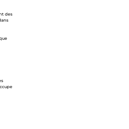
nt des
 dans
aque
es
'occupe