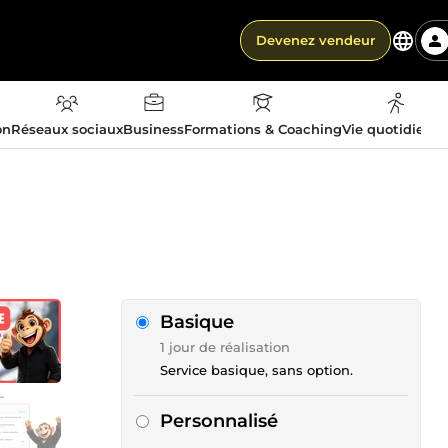
Devenez vendeur
on
Réseaux sociaux
Business
Formations & Coaching
Vie quotidienn
Basique
1 jour de réalisation
Service basique, sans option.
Personnalisé