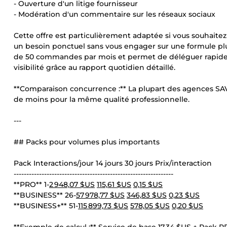
- Ouverture d'un litige fournisseur
- Modération d'un commentaire sur les réseaux sociaux
Cette offre est particulièrement adaptée si vous souhaitez
un besoin ponctuel sans vous engager sur une formule plu
de 50 commandes par mois et permet de déléguer rapidem
visibilité grâce au rapport quotidien détaillé.
**Comparaison concurrence :** La plupart des agences SAV
de moins pour la même qualité professionnelle.
---
## Packs pour volumes plus importants
Pack Interactions/jour 14 jours 30 jours Prix/interaction
---------------------------------------------------------------
**PRO** 1-
2 948,07 $US
115,61 $US
0,15 $US
**BUSINESS** 26-
57 978,77 $US
346,83 $US
0,23 $US
**BUSINESS+** 51-
115 899,73 $US
578,05 $US
0,20 $US