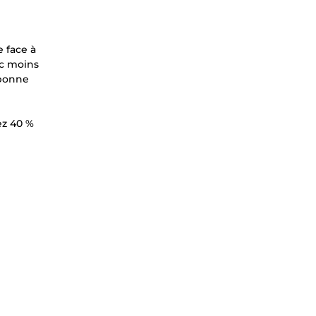
e face à
ec moins
 bonne
ez 40 %