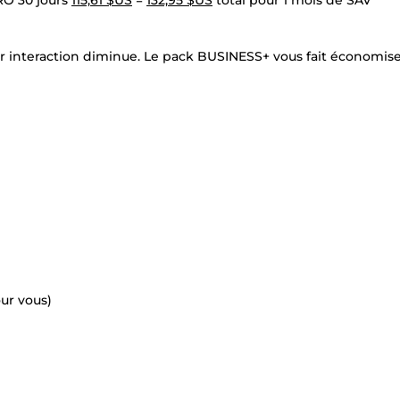
RO 30 jours
115,61 $US
=
132,95 $US
total pour 1 mois de SAV
 par interaction diminue. Le pack BUSINESS+ vous fait économis
our vous)