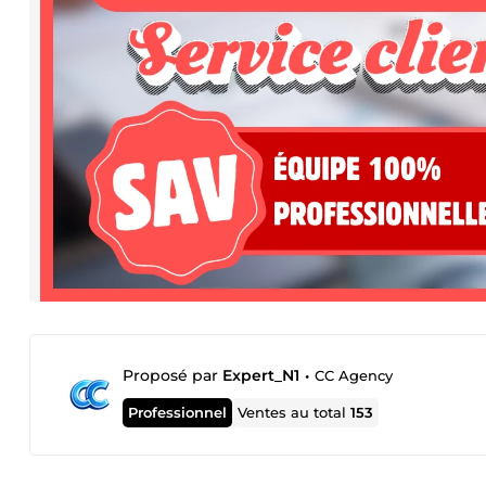
Proposé par
Expert_N1
•
CC Agency
Professionnel
Ventes au total
153