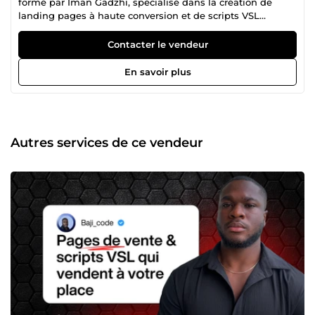
formé par Iman Gadzhi, spécialisé dans la création de
landing pages à haute conversion et de scripts VSL
puissants. 💻 J’utilise Ghostwriter OS, l’IA de copywriting
utilisée par les top ghostwriters du marché anglophone,
Contacter le vendeur
pour produire rapidement du contenu percutant et calibré
pour vendre. 🚀 Mon approche repose sur les frameworks
En savoir plus
les plus avancés (AIDA, SPIN, Hook-Story-Offer, $100M
Offers) que j’ai adaptés au public francophone pour
booster vos conversions dès les premiers visiteurs. 🎯 Ma
mission : transformer votre page en une machine à vendre
claire, persuasive et élégante, sans code, sans perte de
Autres services de ce vendeur
temps, et avec des livrables concrets en moins de 3 jours.
👉 Que vous soyez infopreneur, coach, formateur ou
créateur SaaS, je suis là pour vous aider à passer d’un
tunnel qui stagne à un tunnel qui vend.