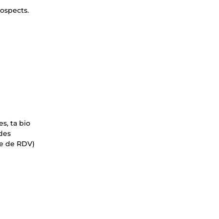
rospects.
s, ta bio
des
se de RDV)