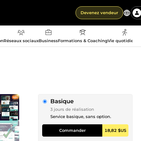
Devenez vendeur
on
Réseaux sociaux
Business
Formations & Coaching
Vie quotidienn
Basique
3 jours de réalisation
Service basique, sans option.
Commander
18,82 $US