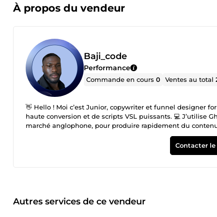
À propos du vendeur
Baji_code
Performance
Commande en cours
0
Ventes au total
👋 Hello ! Moi c’est Junior, copywriter et funnel designer 
haute conversion et de scripts VSL puissants. 💻 J’utilise G
marché anglophone, pour produire rapidement du contenu p
frameworks les plus avancés (AIDA, SPIN, Hook-Story-Offer
conversions dès les premiers visiteurs. 🎯 Ma mission : tr
Contacter le
élégante, sans code, sans perte de temps, et avec des livr
formateur ou créateur SaaS, je suis là pour vous aider à pa
Autres services de ce vendeur