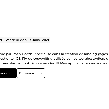
26
Vendeur depuis
Janv. 2021
formé par Iman Gadzhi, spécialisé dans la création de landing pages
hostwriter OS, l’IA de copywriting utilisée par les top ghostwriters d
ercutant et calibré pour vendre. 🚀 Mon approche repose sur les
, $100M Offers) que j’ai adaptés au public francophone pour booste
ansformer votre page en une machine à vendre claire, persuasive et
 vendeur
En savoir plus
ables concrets en moins de 3 jours. 👉 Que vous soyez infopreneur, 
sser d’un tunnel qui stagne à un tunnel qui vend.