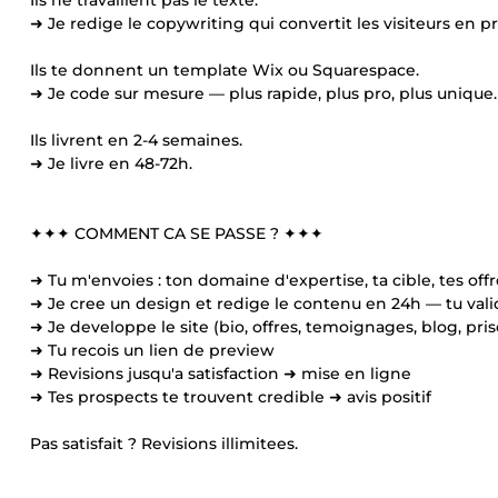
Ils ne travaillent pas le texte.
➜ Je redige le copywriting qui convertit les visiteurs en p
Ils te donnent un template Wix ou Squarespace.
➜ Je code sur mesure — plus rapide, plus pro, plus unique.
Ils livrent en 2-4 semaines.
➜ Je livre en 48-72h.
✦✦✦ COMMENT CA SE PASSE ? ✦✦✦
➜ Tu m'envoies : ton domaine d'expertise, ta cible, tes offre
➜ Je cree un design et redige le contenu en 24h — tu vali
➜ Je developpe le site (bio, offres, temoignages, blog, pri
➜ Tu recois un lien de preview
➜ Revisions jusqu'a satisfaction ➜ mise en ligne
➜ Tes prospects te trouvent credible ➜ avis positif
Pas satisfait ? Revisions illimitees.