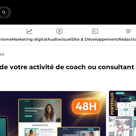
phisme
Marketing digital
Audiovisuel
Site & Développement
Rédacti
isé
 de votre activité de coach ou consultant