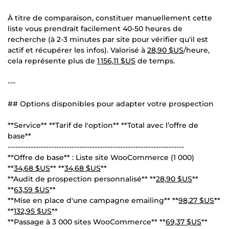
À titre de comparaison, constituer manuellement cette
liste vous prendrait facilement 40-50 heures de
recherche (à 2-3 minutes par site pour vérifier qu'il est
actif et récupérer les infos). Valorisé à
28,90 $US
/heure,
cela représente plus de
1 156,11 $US
de temps.
---
## Options disponibles pour adapter votre prospection
**Service** **Tarif de l'option** **Total avec l’offre de
base**
---------------------------------------------------------------------
**Offre de base** : Liste site WooCommerce (1 000)
**
34,68 $US
** **
34,68 $US
**
**Audit de prospection personnalisé** **
28,90 $US
**
**
63,59 $US
**
**Mise en place d'une campagne emailing** **
98,27 $US
**
**
132,95 $US
**
**Passage à 3 000 sites WooCommerce** **
69,37 $US
**