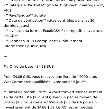
• **Catégorie d'activité** (mode, high-tech, maison, sport,
etc.)
• **Pays/langue** du site
• **Date de vérification** (sites contrôlés dans les 30
derniers jours)
• **Livraison au format Excel/CSV** (compatible avec tous
les CRM)
• **Données RGPD-compliant** (uniquement
informations publiques)
---
## Offre de base -
34,68 $US
Pour
34,68 $US
, vous recevez une liste de **1000 sites
WooCommerce qualifiés**, livrée sous **1 jour**.
**Calcul de rentabilité :** Si vous convertissez seulement
1% de cette liste (10 clients) avec un panier moyen de
578,05 $US
, vous générez
5 780,54 $US
de CA pour un
investissement de
34,68 $US
. Le ROI est immédiat.