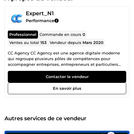
Expert_N1
Performance
Professionnel
Commande en cours
0
Ventes au total
153
Vendeur depuis
Mars 2020
CC Agency CC Agency est une agence digitale moderne
qui regroupe plusieurs pôles de compétences pour
accompagner entreprises, entrepreneurs et particuliers
dans leurs projets en ligne. Notre équipe rassemble
plusieurs profils complémentaires : 🔎 Consultant SEO 💻
Contacter le vendeur
Développeur 📱 Community Manager 🎨 Graphiste 🚀
Growth Hacker Cette organisation nous permet de
En savoir plus
répondre à des besoins variés : visibilité sur Google,
création ou optimisation de sites, contenu, identité visuelle
et développement de projets digitaux. Chaque projet est
traité avec une approche simple : comprendre votre
besoin, proposer une solution efficace et livrer un travail
Autres services de ce vendeur
soigné. Que vous soyez un particulier avec un projet, un
créateur de contenu ou une entreprise, nous mettons nos
compétences au service de votre présence et de votre