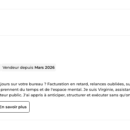
Vendeur depuis
Mars 2026
ours sur votre bureau ? Facturation en retard, relances oubliées, su
 prennent du temps et de l'espace mental. Je suis Virginie, assista
teur public. J'ai appris à anticiper, structurer et exécuter sans qu'
elances clients, votre suivi et votre organisation quotidienne. Je m
sez pas. Je n'exécute pas seulement ce qu'on me demande. J'ant
En savoir plus
n tourne, votre tête est libre.