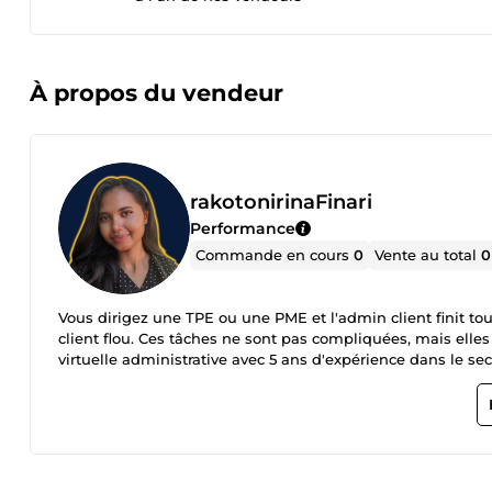
À propos du vendeur
rakotonirinaFinari
Performance
Commande en cours
0
Vente au total
0
Vous dirigez une TPE ou une PME et l'admin client finit touj
client flou. Ces tâches ne sont pas compliquées, mais elles
virtuelle administrative avec 5 ans d'expérience dans le sec
tienne la main. Je prends en charge votre facturation, vos r
place des systèmes qui tournent même quand vous n'y pen
ce qui arrive avant que vous y pensiez. Résultat : votre admi