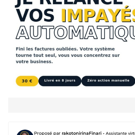
Proposé par
rakotonirinaFinari
•
Assistante vir