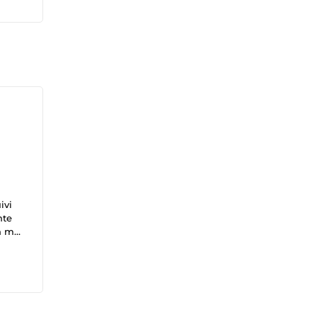
ivi
nte
on me
ets en
icipe