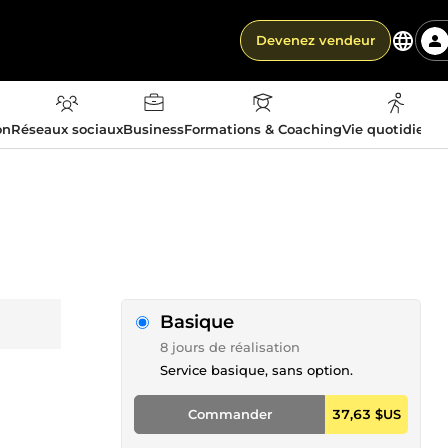
Devenez vendeur
on
Réseaux sociaux
Business
Formations & Coaching
Vie quotidienn
Basique
8 jours de réalisation
Service basique, sans option.
Commander
37,63 $US