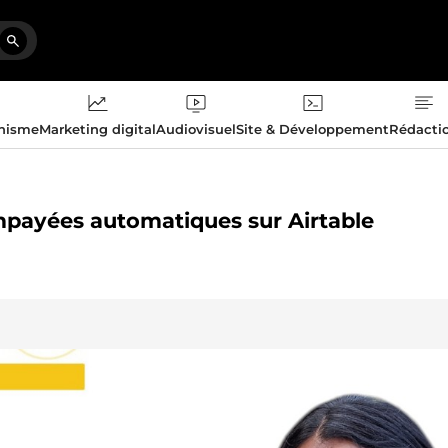
phisme
Marketing digital
Audiovisuel
Site & Développement
Rédacti
impayées automatiques sur Airtable