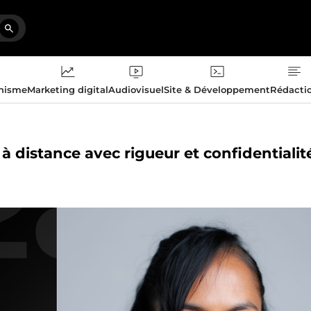
phisme
Marketing digital
Audiovisuel
Site & Développement
Rédacti
 à distance avec rigueur et confidentialit