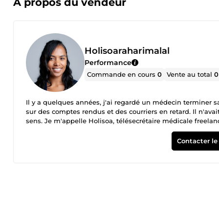
À propos du vendeur
Holisoaraharimalal
Performance
Commande en cours
0
Vente au total
0
Il y a quelques années, j'ai regardé un médecin terminer s
sur des comptes rendus et des courriers en retard. Il n'avai
sens. Je m'appelle Holisoa, télésecrétaire médicale freelan
gérer — pour que vous puissiez vous concentrer sur ce pou
qu'une secrétaire en cabinet, je gère vos comptes rendus 
Contacter le
accueil téléphonique, vos courriers, vos dossiers patients, 
me distingue ne tient pas dans une liste de compétences. Ce
et un vrai sens des responsabilités. Vous ne payez aucune c
avec transparence. Si quelque chose dans votre quotidien 
conversation de 15 minutes pour voir si je peux vraiment 
ça.