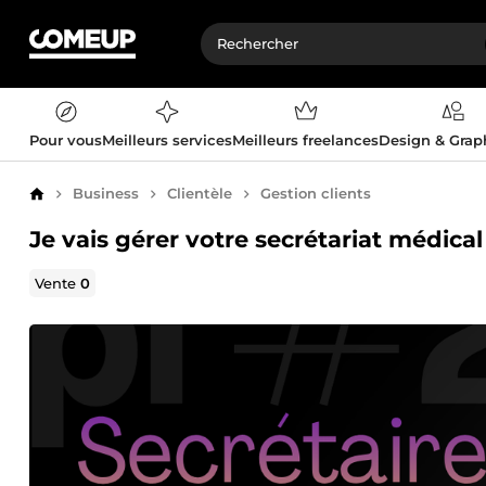
Pour vous
Meilleurs services
Meilleurs freelances
Design & Gra
Business
Clientèle
Gestion clients
Accueil
Je vais gérer votre secrétariat médical
Vente
0