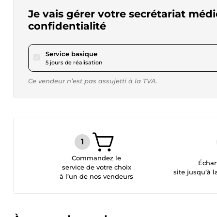
Je vais gérer votre secrétariat médi
confidentialité
pour 17,31 $US
Service basique
5 jours de réalisation
Ce vendeur n’est pas assujetti à la TVA.
Commandez le
Échan
service de votre choix
site jusqu’à l
à l’un de nos vendeurs