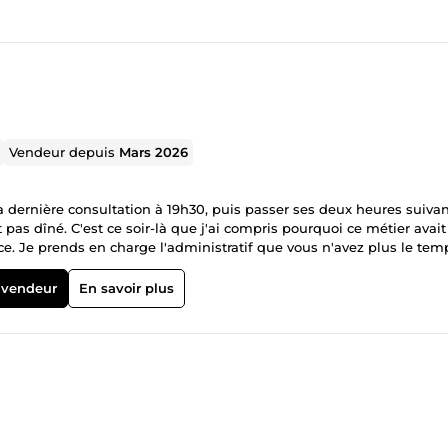
Vendeur depuis
Mars 2026
a dernière consultation à 19h30, puis passer ses deux heures suiva
t pas dîné. C'est ce soir-là que j'ai compris pourquoi ce métier avai
ce. Je prends en charge l'administratif que vous n'avez plus le tem
r quoi vous avez étudié : soigner. À distance, avec la même exigen
médicaux, votre agenda sur Doctolib, Hellodoc, Medimust ou Vega, 
 vendeur
En savoir plus
votre tiers payant et vos relations avec la CPAM et les mutuelles. Ce 
la tient dans une façon de travailler — avec rigueur, discrétion to
harge sociale, aucun jour de carence. Juste un service sérieux, fac
administratif vous pèse, écrivez-moi. Pas un argumentaire — juste
vous aider. Les meilleures collaborations commencent toujours co