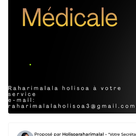
Proposé par
Holisoaraharimalal
•
"Votre Secrétair