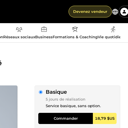
Devenez vendeur
on
Réseaux sociaux
Business
Formations & Coaching
Vie quotidienn
é
Basique
5 jours de réalisation
Service basique, sans option.
Commander
18,79 $US