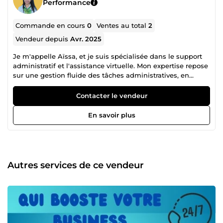
Performance
Commande en cours
0
Ventes au total
2
Vendeur depuis
Avr. 2025
Je m'appelle Aïssa, et je suis spécialisée dans le support
administratif et l'assistance virtuelle. Mon expertise repose
sur une gestion fluide des tâches administratives, en
offrant un soutien efficace à mes clients pour améliorer
leur productivité au quotidien. 📅📈 Avec plusieurs années
Contacter le vendeur
d'expérience, je suis capable de gérer des plannings,
traiter des e-mails, organiser des réunions et effectuer des
En savoir plus
recherches approfondies, tout en étant une interlocutrice
fiable et réactive. 💼📧 Je m'engage à offrir des solutions
adaptées aux besoins spécifiques de chaque client, que ce
soit dans la gestion de documents, le suivi des tâches ou
la coordination de projets. J'accorde une attention
Autres services de ce vendeur
particulière aux détails et je suis constamment à la
recherche de nouvelles manières d'optimiser les processus
de travail. 🖥️🔄 En tant qu'assistante virtuelle, je peux
intervenir à distance pour alléger les charges
administratives de mes clients, en assurant une
communication fluide et une organisation sans faille. Je