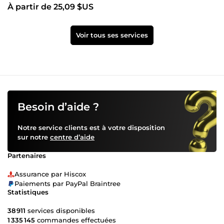
À partir de 25,09 $US
sociaux
Voir tous ses services
Besoin d’aide ?
Notre service clients est à votre disposition
sur notre
centre d’aide
Partenaires
Assurance par Hiscox
Paiements par PayPal Braintree
Statistiques
38 911
services disponibles
1 335 145
commandes effectuées