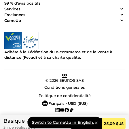
99 %
d’avis positifs
Services
Freelances
ComeUp
Adhère à la Fédération du e-commerce et de la vente à
distance (Fevad) et à sa charte qualité.
© 2026 5EUROS SAS
Conditions générales
Politique de confidentialité
Français • USD ($US)
Basique
Switch to ComeUp in English.
Commander
25,09 $US
3 j de réalisation