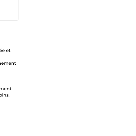
ée et
onnement
e
pement
oins.
.