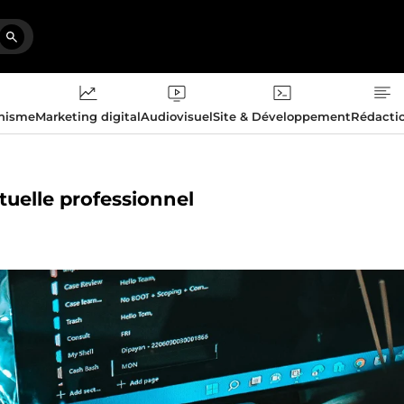
phisme
Marketing digital
Audiovisuel
Site & Développement
Rédacti
rtuelle professionnel