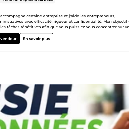
j'accompagne certaine entreprise et j'aide les entrepreneurs,
stratives avec efficacité, rigueur et confidentialité. Mon objectif 
es tâches répétitives afin que vous puissiez vous concentrer sur vo
mails ✅ Assistance administrative à distance ✅ Saisie de données su
e à jour de bases de données ✅ Recherche web et collecte
 vendeur
En savoir plus
ction B2B) ✅ Transcription audio et vidéo ✅ Classement et organisa
✅ Assistance personnalisée selon vos besoins Pourquoi me faire
délais convenus ✔ Communication claire et réactive ✔ Confidentiali
cœur de chaque mission Je traite chaque projet avec sérieux afin d
es. N'hésitez pas à me contacter avant toute commande. Je répondrai
ée à votre besoin.