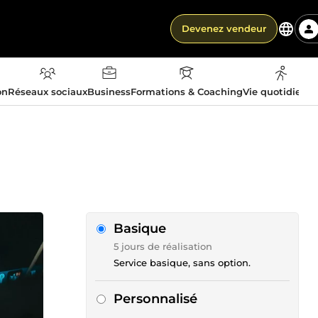
Devenez vendeur
on
Réseaux sociaux
Business
Formations & Coaching
Vie quotidienn
Basique
5 jours de réalisation
Service basique, sans option.
Personnalisé