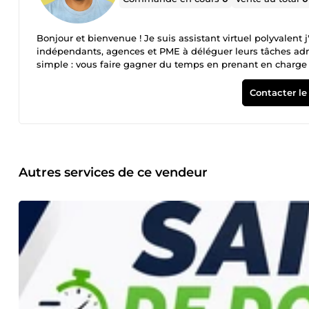
Bonjour et bienvenue ! Je suis assistant virtuel polyvalent 
indépendants, agences et PME à déléguer leurs tâches admini
simple : vous faire gagner du temps en prenant en charge l
activité. 🚀 Mes services ✅ Gestion professionnelle des e-
Excel, Google Sheets et Word ✅ Création, nettoyage et mis
Contacter le
d'informations ✅ Recherche de prospects qualifiés (Prospe
de fichiers ✅ Mise en forme de documents professionnels 
confiance ? ✔ Travail rigoureux et organisé ✔ Respect des 
vos données ✔ Souci du détail ✔ Satisfaction du client au 
fournir un travail précis, propre et conforme à vos attent
rapidement afin de vous proposer la solution la plus adapt
Autres services de ce vendeur