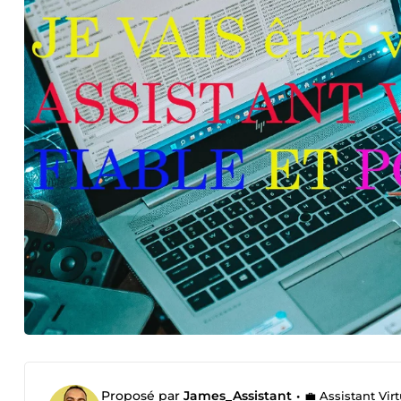
Proposé par
James_Assistant
•
💼 Assistant Vir