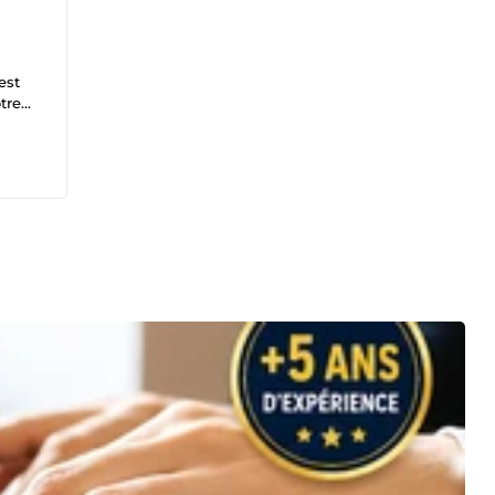
est
tre
r
tion
té de
e