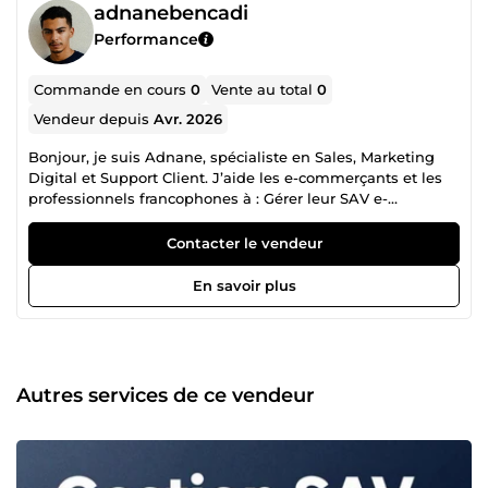
adnanebencadi
Performance
Commande en cours
0
Vente au total
0
Vendeur depuis
Avr. 2026
Bonjour, je suis Adnane, spécialiste en Sales, Marketing
Digital et Support Client. J’aide les e-commerçants et les
professionnels francophones à : Gérer leur SAV e-
commerce de façon ultra-réactive Animer
professionnellement leurs réseaux sociaux Générer des
Contacter le vendeur
leads B2B qualifiés sur LinkedIn Réactif, organisé et
orienté résultats, je m’adapte à vos besoins et à votre ton
En savoir plus
de marque pour vous faire gagner du temps et booster
votre croissance. Disponible et à l’écoute pour tous vos
projets.
Autres services de ce vendeur