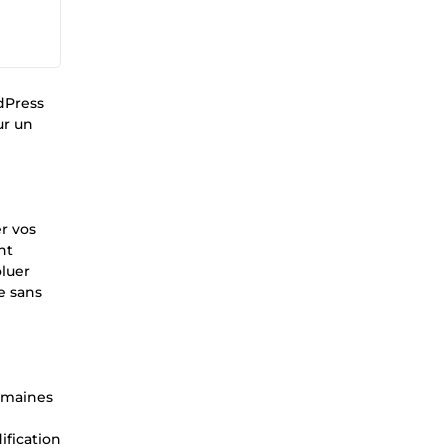
rdPress
ur un
er vos
nt
oluer
e sans
semaines
fication