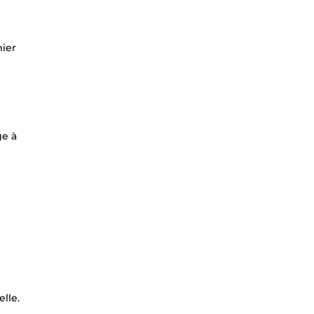
mier
ge à
lle.