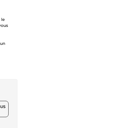
 le
vous
 un
$US