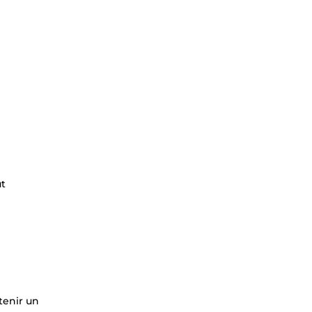
ut
tenir un