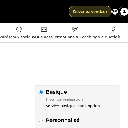
Devenez vendeur
on
Réseaux sociaux
Business
Formations & Coaching
Vie quotidienn
Basique
1 jour de réalisation
Service basique, sans option.
Personnalisé