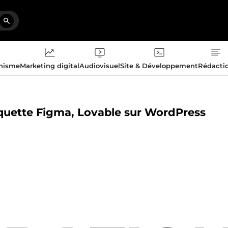
phisme
Marketing digital
Audiovisuel
Site & Développement
Rédacti
maquette Figma, Lovable sur WordPress