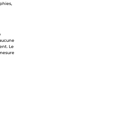
phies,
e
 aucune
ent. Le
 mesure