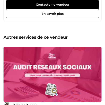
en marketing freelance. Diplômée d'un double master de
Contacter le vendeur
Grenoble École de Management (GEM), j'ai travaillé en
marketing pour des marques comme Danone et Aoste
En savoir plus
avant de me lancer à mon compte. Aujourd'hui,
j'accompagne des entrepreneurs, commerçants et petites
structures qui veulent une présence en ligne sérieuse,
sans perdre de temps à s'en occuper eux-mêmes. 1. CE
QUE JE PROPOSE : Community management mensuel
Autres services de ce vendeur
Gestion complète de tes réseaux sociaux (Instagram,
TikTok, Facebook) : stratégie, planning éditorial, création de
contenus (photos, vidéos, reels, carrousels), copywriting,
programmation, modération et reporting mensuel. Tu
délègues, je m'occupe de tout. Audit des réseaux sociaux
Un état des lieux complet de tes comptes : ce qui
fonctionne, ce qui freine ta visibilité, et un plan d'action
concret sur 30 jours pour repartir dans la bonne direction.
Idéal si tu veux comprendre avant d'investir. Création
d'identité visuelle Logo, charte graphique, supports
essentiels. Pour avoir une image cohérente et
professionnelle qui marque les esprits dès le premier
regard. Prestations complémentaires Création de site
internet, supports imprimés, templates de contenu,
stratégie de communication. N'hésite pas à me décrire ton