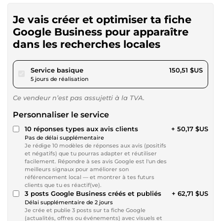
Je vais créer et optimiser ta fiche
Google Business pour apparaître
dans les recherches locales
pour 138,72 $US
Service basique
150,51 $US
5 jours de réalisation
Ce vendeur n’est pas assujetti à la TVA.
Personnaliser le service
10 réponses types aux avis clients
+ 50,17 $US
Pas de délai supplémentaire
Je rédige 10 modèles de réponses aux avis (positifs
et négatifs) que tu pourras adapter et réutiliser
facilement. Répondre à ses avis Google est l'un des
meilleurs signaux pour améliorer son
référencement local — et montrer à tes futurs
clients que tu es réactif(ve).
3 posts Google Business créés et publiés
+ 62,71 $US
Délai supplémentaire de 2 jours
Je crée et publie 3 posts sur ta fiche Google
(actualités, offres ou événements) avec visuels et