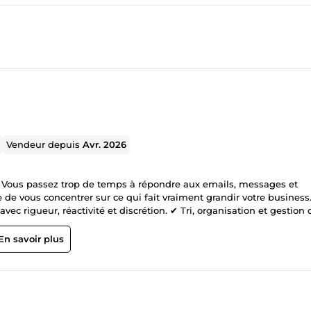
Vendeur depuis
Avr. 2026
nt Vous passez trop de temps à répondre aux emails, messages et
 de vous concentrer sur ce qui fait vraiment grandir votre business
avec rigueur, réactivité et discrétion. ✔ Tri, organisation et gestion 
rofessionnalisme et ton humain ✔ Suivi des demandes pour éviter le
spond à un pack de 10 emails traités pour 15€ (réponse et/ou rédacti
En savoir plus
t fiable et discret de votre activité, comme une extension de votre
ts obtiennent des réponses rapides et soignées.