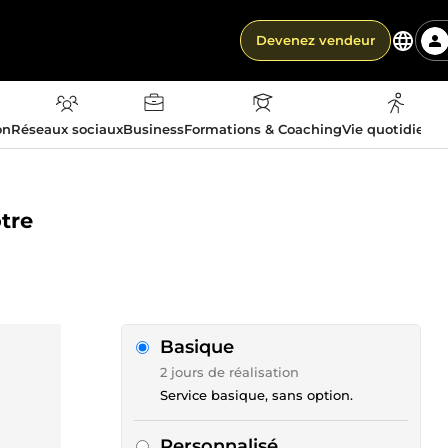
Devenez vendeur
on
Réseaux sociaux
Business
Formations & Coaching
Vie quotidienn
tre
Basique
2 jours de réalisation
Service basique, sans option.
Personnalisé