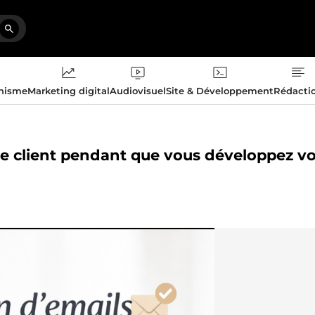
phisme
Marketing digital
Audiovisuel
Site & Développement
Rédacti
ice client pendant que vous développez vo