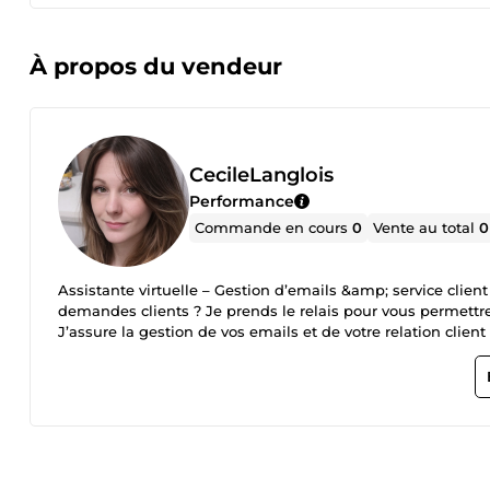
À propos du vendeur
CecileLanglois
Performance
Commande en cours
0
Vente au total
0
Assistante virtuelle – Gestion d’emails &amp; service clie
demandes clients ? Je prends le relais pour vous permettre
J’assure la gestion de vos emails et de votre relation client 
emails ✔ Rédaction et réponses aux clients avec clarté, p
oublis et améliorer l’expérience client 📦 Ce service corre
selon vos besoins). Mon rôle est simple : devenir un suppor
équipe. Vous gagnez du temps, de la sérénité, et vos clien