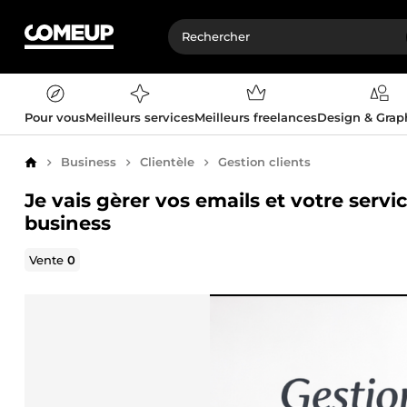
Pour vous
Meilleurs services
Meilleurs freelances
Design & Gra
Business
Clientèle
Gestion clients
Accueil
Je vais gèrer vos emails et votre serv
business
Vente
0