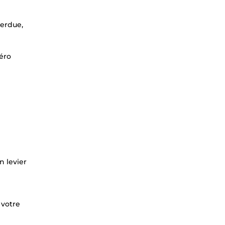
perdue,
méro
n levier
 votre