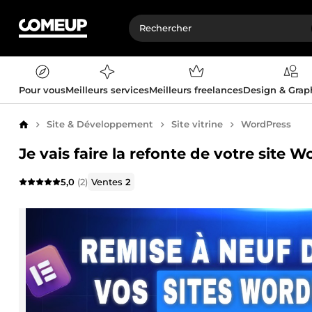
Pour vous
Meilleurs services
Meilleurs freelances
Design & Gra
Site & Développement
Site vitrine
WordPress
Accueil
Je vais faire la refonte de votre site 
5,0
(2)
Ventes
2