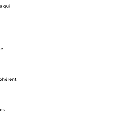
s qui
he
cohérent
les