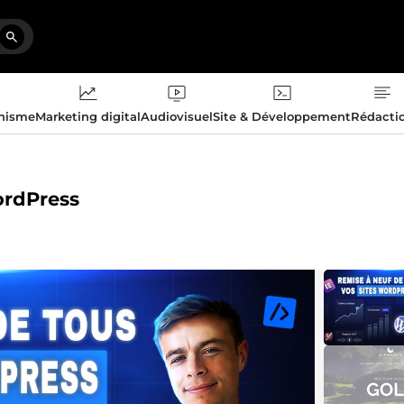
phisme
Marketing digital
Audiovisuel
Site & Développement
Rédacti
WordPress