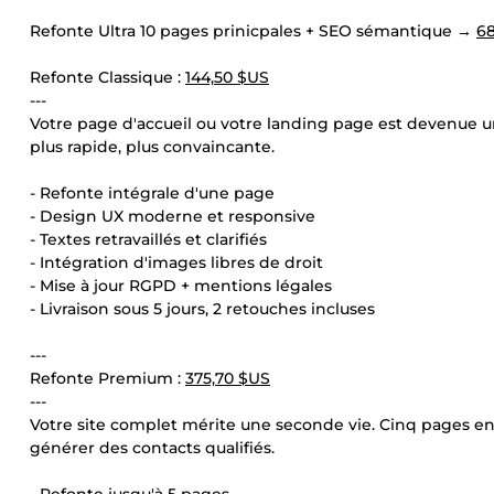
Refonte Ultra 10 pages prinicpales + SEO sémantique →
68
Refonte Classique :
144,50 $US
---
Votre page d'accueil ou votre landing page est devenue un f
plus rapide, plus convaincante.
- Refonte intégrale d'une page
- Design UX moderne et responsive
- Textes retravaillés et clarifiés
- Intégration d'images libres de droit
- Mise à jour RGPD + mentions légales
- Livraison sous 5 jours, 2 retouches incluses
---
Refonte Premium :
375,70 $US
---
Votre site complet mérite une seconde vie. Cinq pages e
générer des contacts qualifiés.