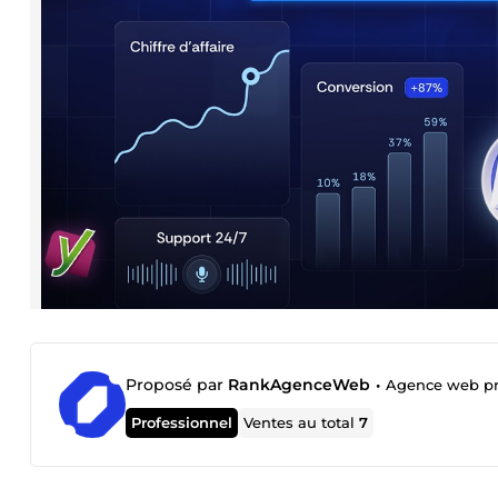
Proposé par
RankAgenceWeb
•
Agence web pro
Professionnel
Ventes au total
7