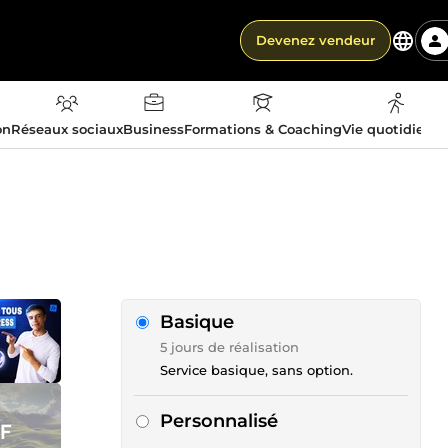
Devenez vendeur
on
Réseaux sociaux
Business
Formations & Coaching
Vie quotidienn
Basique
5 jours de réalisation
Service basique, sans option.
Personnalisé