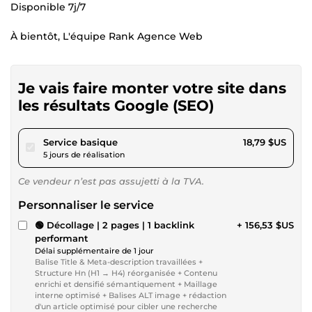
Disponible 7j/7
À bientôt, L'équipe Rank Agence Web
Je vais faire monter votre site dans
les résultats Google (SEO)
pour 17,31 $US
Service basique
18,79 $US
5 jours de réalisation
Ce vendeur n’est pas assujetti à la TVA.
Personnaliser le service
🟢 Décollage | 2 pages | 1 backlink
+ 156,53 $US
performant
Délai supplémentaire de 1 jour
Balise Title & Meta-description travaillées +
Structure Hn (H1 → H4) réorganisée + Contenu
enrichi et densifié sémantiquement + Maillage
interne optimisé + Balises ALT image + rédaction
d'un article optimisé pour cibler une recherche