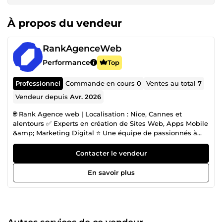
À propos du vendeur
RankAgenceWeb
Performance
Top
Professionnel
Commande en cours
0
Ventes au total
7
Vendeur depuis
Avr. 2026
🌐 Rank Agence web | Localisation : Nice, Cannes et
alentours ✅ Experts en création de Sites Web, Apps Mobile
&amp; Marketing Digital ⭐ Une équipe de passionnés à
votre service 🏆 Des résultats concrets pour votre business
➡️ 15 à 30 minutes d’échange offerts après le paiement
Contacter le vendeur
d’une prestation. Nous sommes une agence digitale
spécialisée dans la création de sites web, d'applications
En savoir plus
mobiles et l'optimisation de votre visibilité en ligne. Nous
mettons nos compétences à votre service pour développer
votre présence digitale et faire décoller votre activité. Nos
expertises : 🌐 Création de sites web sur-mesure |
WordPress &amp; Shopify 📱 Développement