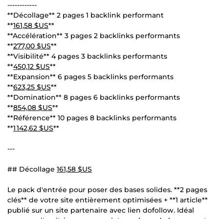
------------
**Décollage** 2 pages 1 backlink performant
**
161,58 $US
**
**Accélération** 3 pages 2 backlinks performants
**
277,00 $US
**
**Visibilité** 4 pages 3 backlinks performants
**
450,12 $US
**
**Expansion** 6 pages 5 backlinks performants
**
623,25 $US
**
**Domination** 8 pages 6 backlinks performants
**
854,08 $US
**
**Référence** 10 pages 8 backlinks performants
**
1 142,62 $US
**
---
## Décollage
161,58 $US
Le pack d'entrée pour poser des bases solides. **2 pages
clés** de votre site entièrement optimisées + **1 article**
publié sur un site partenaire avec lien dofollow. Idéal