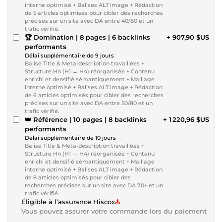
interne optimisé + Balises ALT image + Rédaction
de 5 articles optimisés pour cibler des recherches
précises sur un site avec DA entre 40/80 et un
trafic vérifié.
🏆 Domination | 8 pages | 6 backlinks
+ 907,90 $US
performants
Délai supplémentaire de 9 jours
Balise Title & Meta-description travaillées +
Structure Hn (H1 → H4) réorganisée + Contenu
enrichi et densifié sémantiquement + Maillage
interne optimisé + Balises ALT image + Rédaction
de 6 articles optimisés pour cibler des recherches
précises sur un site avec DA entre 50/80 et un
trafic vérifié.
👑 Référence | 10 pages | 8 backlinks
+ 1 220,96 $US
performants
Délai supplémentaire de 10 jours
Balise Title & Meta-description travaillées +
Structure Hn (H1 → H4) réorganisée + Contenu
enrichi et densifié sémantiquement + Maillage
interne optimisé + Balises ALT image + Rédaction
de 8 articles optimisés pour cibler des
recherches précises sur un site avec DA 70+ et un
trafic vérifié.
Éligible à l’assurance Hiscox
Vous pouvez assurer votre commande lors du paiement