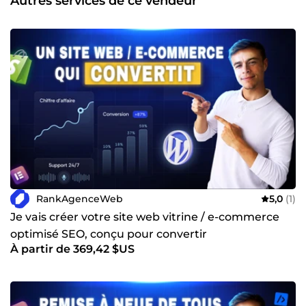
Autres services de ce vendeur
d'applications mobiles | iOS &amp; Android (Flutter) 📈
Référencement naturel | SEO &amp; Visibilité Google 📣
Publicité en ligne | Google Ads &amp; Meta Ads 🔒
Cybersécurité &amp; protection de vos données 🎨 Design
UI/UX moderne &amp; intuitif Nous avons accompagné de
nombreuses entreprises et entrepreneurs dans leur
transformation digitale, avec des résultats qui parlent
d'eux-mêmes. Et si vous étiez le prochain ? 🎁 Offert dès
votre première commande : un rendez-vous téléphonique
de 15 à 30 minutes pour bien cerner vos besoins, cadrer
votre projet ensemble et démarrer du bon pied ! 💬
Contactez-nous, on vous répond rapidement et avec le
sourire ! À très bientôt, l'équipe de Rank Agence Web 👋
RankAgenceWeb
5,0
(1)
Je vais créer votre site web vitrine / e-commerce
optimisé SEO, conçu pour convertir
À partir de 369,42 $US