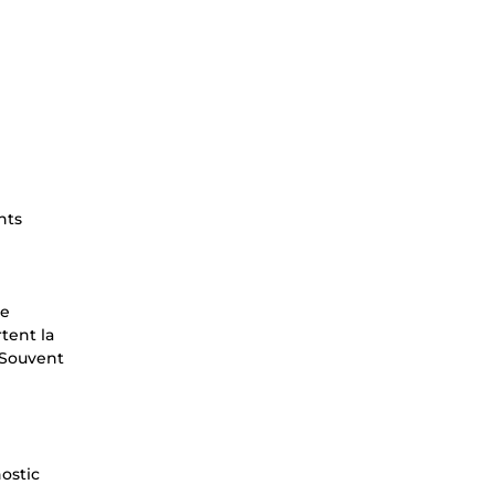
nts
de
tent la
. Souvent
nostic