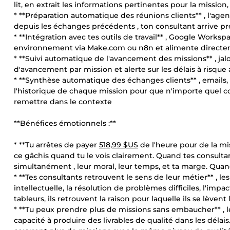
lit, en extrait les informations pertinentes pour la mission
* **Préparation automatique des réunions clients** , l'agen
depuis les échanges précédents , ton consultant arrive pré
* **Intégration avec tes outils de travail** , Google Worksp
environnement via Make.com ou n8n et alimente directem
* **Suivi automatique de l'avancement des missions** , jalo
d'avancement par mission et alerte sur les délais à risqu
* **Synthèse automatique des échanges clients** , emails,
l'historique de chaque mission pour que n'importe quel c
remettre dans le contexte
**Bénéfices émotionnels :**
* **Tu arrêtes de payer
518,99 $US
de l'heure pour de la mi
ce gâchis quand tu le vois clairement. Quand tes consultan
simultanément , leur moral, leur temps, et ta marge. Qua
* **Tes consultants retrouvent le sens de leur métier** , l
intellectuelle, la résolution de problèmes difficiles, l'imp
tableurs, ils retrouvent la raison pour laquelle ils se lèvent
* **Tu peux prendre plus de missions sans embaucher** , le
capacité à produire des livrables de qualité dans les déla