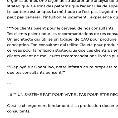
organisationnel. Une façon de structurer une analyse de
stratégique. Ce sont des patterns que l'agent Claude appr
Le contenu est unique. La méthode ne l'est pas. L'agent 
peut pas générer , l'intuition, le jugement, l'expérience du 
**"Nos clients paient pour le cerveau de nos consultants , il
Tes clients paient pour les recommandations de tes consul
Un architecte qui utilise un logiciel de CAO pour produire s
conception. Ton consultant qui utilise Claude pour produire 
cerveau pour la réflexion stratégique que ces clients paient
clients voient de meilleures recommandations, livrées plus v
**Déployé sur OpenClaw, notre infrastructure propriétair
que tes consultants pensent.**
---
## ** UN SYSTÈME FAIT POUR VIVRE , PAS POUR ÊTRE R
C'est le changement fondamental. La production documen
consultants.