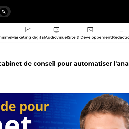
phisme
Marketing digital
Audiovisuel
Site & Développement
Rédacti
cabinet de conseil pour automatiser l'ana