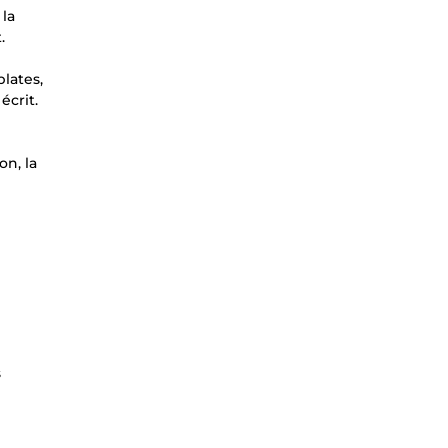
 la
.
plates,
écrit.
on, la
s