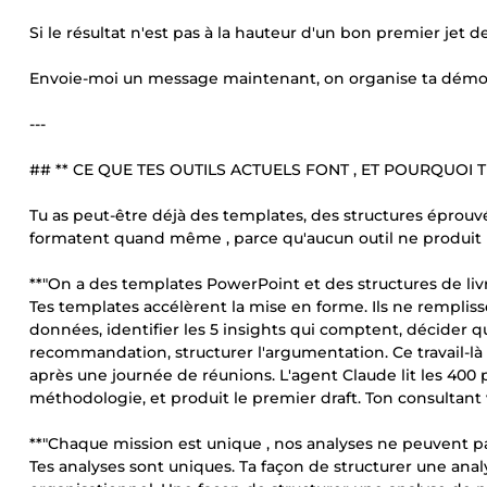
Si le résultat n'est pas à la hauteur d'un bon premier jet de
Envoie-moi un message maintenant, on organise ta démo 
---
## ** CE QUE TES OUTILS ACTUELS FONT , ET POURQUO
Tu as peut-être déjà des templates, des structures éprouvée
formatent quand même , parce qu'aucun outil ne produit l
**"On a des templates PowerPoint et des structures de livra
Tes templates accélèrent la mise en forme. Ils ne rempliss
données, identifier les 5 insights qui comptent, décider que
recommandation, structurer l'argumentation. Ce travail-là ,
après une journée de réunions. L'agent Claude lit les 400 p
méthodologie, et produit le premier draft. Ton consultant val
**"Chaque mission est unique , nos analyses ne peuvent pa
Tes analyses sont uniques. Ta façon de structurer une analy