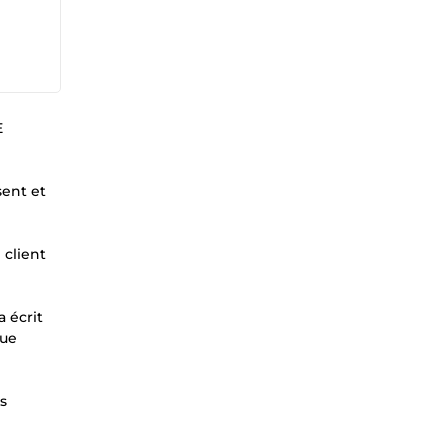
E
sent et
 client
a écrit
que
s