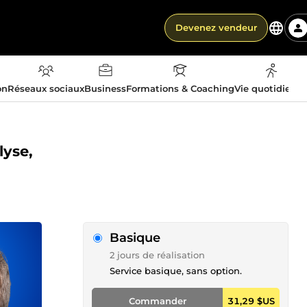
Devenez vendeur
on
Réseaux sociaux
Business
Formations & Coaching
Vie quotidienn
lyse,
Basique
2 jours de réalisation
Service basique, sans option.
Commander
31,29 $US