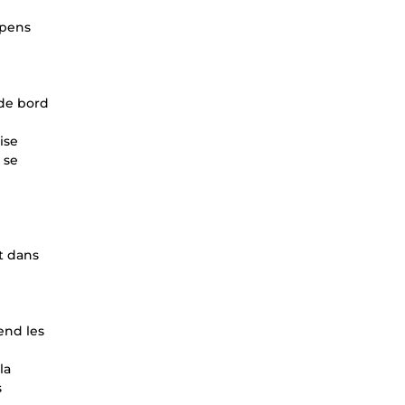
spens
 de bord
ise
 se
t dans
rend les
la
s