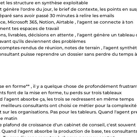
, et les structure en synthèse exploitable
t génère l'ordre du jour, le brief de contexte, les points en su
paré sans avoir passé 30 minutes à relire les emails
ace, Microsoft 365, Notion, Airtable , l'agent se connecte à ton
ent tes espaces de travail
ns, livrables, décisions en attente , l'agent génère un tableau
e avant qu'ils deviennent des problèmes
 comptes-rendus de réunion, notes de terrain , l'agent synthét
onsultant puisse reprendre un dossier sans perdre du temps à
se en forme** , il y a quelque chose de profondément frustran
ts font de la mise en forme, tu perds sur trois tableaux
nd l'agent absorbe ça, les trois se redressent en même temps
es meilleurs consultants ont choisi ce métier pour la complexité
act sur les organisations. Pas pour les tableurs. Quand l'agent p
 le matin
 plafond de croissance d'un cabinet de conseil, c'est souvent 
is. Quand l'agent absorbe la production de base, tes consultant