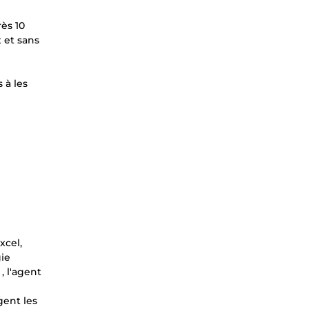
ès 10
t et sans
 à les
xcel,
gie
, l'agent
gent les