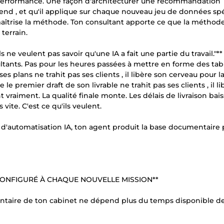
 performance. Une façon d'architecturer une recommandation
end , et qu'il applique sur chaque nouveau jeu de données spé
maîtrise la méthode. Ton consultant apporte ce que la méthod
terrain.
s ne veulent pas savoir qu'une IA a fait une partie du travail."**
tants. Pas pour les heures passées à mettre en forme des tab
es plans ne trahit pas ses clients , il libère son cerveau pour l
le premier draft de son livrable ne trahit pas ses clients , il l
 vraiment. La qualité finale monte. Les délais de livraison bais
ite. C'est ce qu'ils veulent.
e d'automatisation IA, ton agent produit la base documentaire
ECONFIGURÉ À CHAQUE NOUVELLE MISSION**
taire de ton cabinet ne dépend plus du temps disponible de