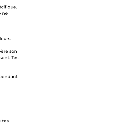
cifique.
e ne
leurs.
a
ibère son
sent. Tes
 pendant
 tes