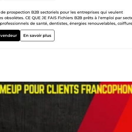
s de prospection B2B sectoriels pour les entreprises qui veulent
 obsolètes. CE QUE JE FAIS Fichiers B2B prêts à l'emploi par secte
 professionnels de santé, dentistes, énergies renouvelables, coiffure
 niches sur demande. Chaque fichier : décideur identifié, numéro
oins de 12 mois. Format Excel professionnel, import direct dans tout
 vendeur
En savoir plus
 B2B active en France, n'importe quelle zone géographique. POURQ
s — je sais exactement ce dont un commercial a besoin pour prospe
çaises et bases B2B professionnelles. Pas de données revendues de
our il y a moins de 12 mois sur la majorité des fichiers. DÉLAI ET
utes. Fichiers sur-mesure : livraison sous quelques heures. Une