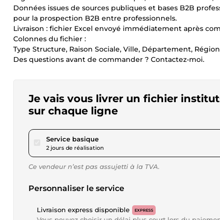
Données issues de sources publiques et bases B2B profess
pour la prospection B2B entre professionnels.
Livraison : fichier Excel envoyé immédiatement après co
Colonnes du fichier :
Type Structure, Raison Sociale, Ville, Département, Région
Des questions avant de commander ? Contactez-moi.
Je vais vous livrer un fichier insti
sur chaque ligne
pour 167,08 $US
Service basique
2 jours de réalisation
Ce vendeur n’est pas assujetti à la TVA.
Personnaliser le service
Livraison express disponible
EXPRESS
Vous pouvez choisir un délai plus court lors du paieme