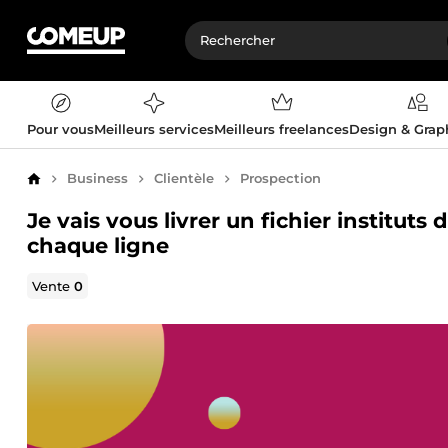
Pour vous
Meilleurs services
Meilleurs freelances
Design & Gra
Business
Clientèle
Prospection
Accueil
Je vais vous livrer un fichier institut
chaque ligne
Vente
0