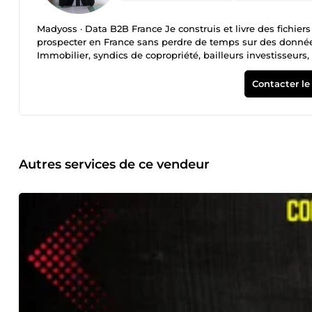
Madyoss · Data B2B France Je construis et livre des fichier
prospecter en France sans perdre de temps sur des données
Immobilier, syndics de copropriété, bailleurs investisseurs,
beauté, e-commerçants, transporteurs routiers, et d'autres
professionnel actif, données fraîches mises à jour il y a m
Contacter le
Extraction sur-mesure disponible : n'importe quelle cible
MES FICHIERS 16 ans d'expérience en gestion d'entreprise
Infrastructure data propriétaire : sources officielles fran
seconde main. Fraîcheur garantie : 98% des contacts mis à j
LIVRAISON Fichiers catalogue : livraison sous quelques min
question ? Contactez-moi, je réponds rapidement.
Autres services de ce vendeur