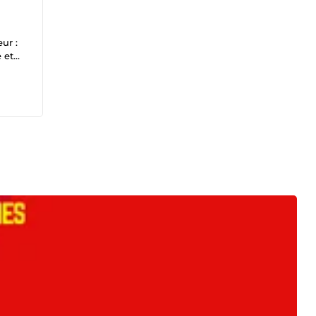
ur :
 et
 CRM.
UOI
cter.