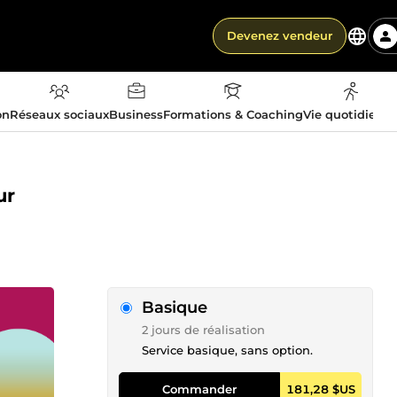
Devenez vendeur
on
Réseaux sociaux
Business
Formations & Coaching
Vie quotidienn
ur
Basique
2 jours de réalisation
Service basique, sans option.
Commander
181,28 $US