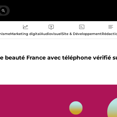
phisme
Marketing digital
Audiovisuel
Site & Développement
Rédacti
s de beauté France avec téléphone vérifié s