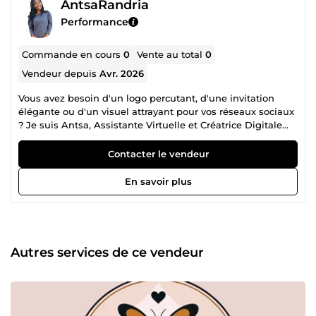
AntsaRandria
Performance
Commande en cours
0
Vente au total
0
Vendeur depuis
Avr. 2026
Vous avez besoin d'un logo percutant, d'une invitation
élégante ou d'un visuel attrayant pour vos réseaux sociaux
? Je suis Antsa, Assistante Virtuelle et Créatrice Digitale
basée à Madagascar, avec plusieurs réalisations à mon
actif. Ce que je peux créer pour vous : 🎨 Logo
Contacter le vendeur
professionnel et charte graphique 💌 Invitation mariage,
anniversaire, événement 📱 Visuels pour Facebook,
En savoir plus
Instagram 🍽️ Menu restaurant 📄 Flyer et supports de
communication Pourquoi me choisir ? ✅ Designs
modernes et élégants sur Canva ✅ Livraison rapide ✅
Modifications incluses ✅ Fichier final en PDF et JPG ✅ À
votre écoute jusqu'à satisfaction
Autres services de ce vendeur