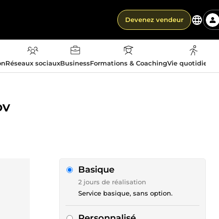
Devenez vendeur
on
Réseaux sociaux
Business
Formations & Coaching
Vie quotidienn
DV
Basique
2 jours de réalisation
Service basique, sans option.
Personnalisé