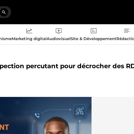
phisme
Marketing digital
Audiovisuel
Site & Développement
Rédacti
rospection percutant pour décrocher des R