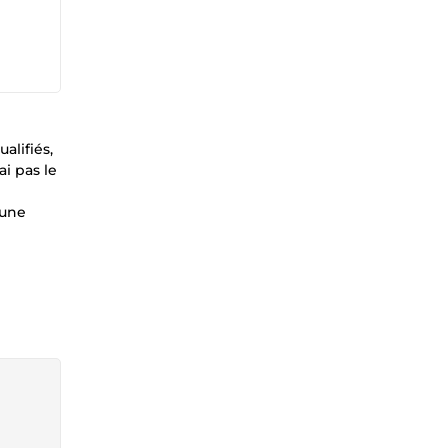
alifiés,
ai pas le
 une