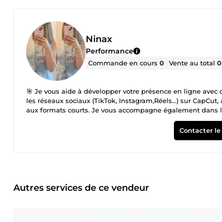
Ninax
Performance
Commande en cours
0
Vente au total
0
🎯 Je vous aide à développer votre présence en ligne avec
les réseaux sociaux (TikTok, Instagram,Réels...) sur CapCut
aux formats courts. Je vous accompagne également dans la 
engageants pour attirer et fidéliser votre audience. En com
ligne avec WordPress et Shopify, pour vous permettre de pr
Contacter le
Sérieuse, organisée et à l’écoute, je m’adapte à vos besoins 
vous aider à gagner en visibilité et à valoriser votre image 
Autres services de ce vendeur