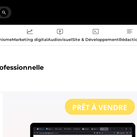
phisme
Marketing digital
Audiovisuel
Site & Développement
Rédacti
rofessionnelle