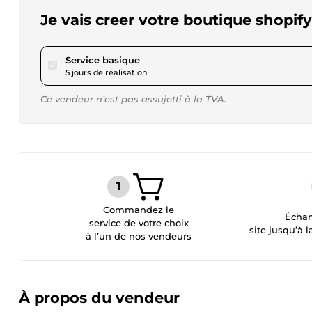
Je vais creer votre boutique shopif
pour 28,90 $US
Service basique
5 jours de réalisation
Ce vendeur n’est pas assujetti à la TVA.
Commandez le
Échan
service de votre choix
site jusqu’à l
à l’un de nos vendeurs
À propos du vendeur