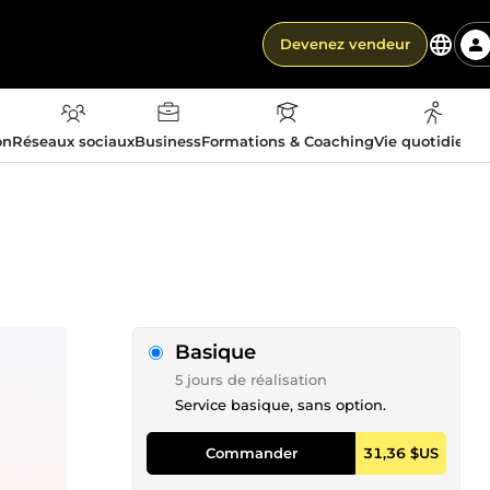
Devenez vendeur
on
Réseaux sociaux
Business
Formations & Coaching
Vie quotidienn
Basique
5 jours de réalisation
Service basique, sans option.
Commander
31,36 $US