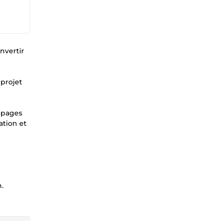
nvertir
 projet
s pages
ation et
.