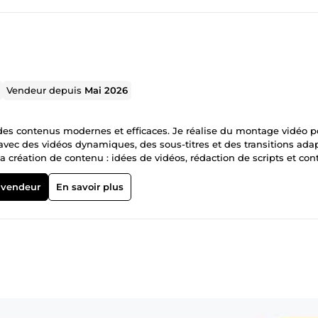
Vendeur depuis
Mai 2026
 des contenus modernes et efficaces. Je réalise du montage vidéo p
, avec des vidéos dynamiques, des sous-titres et des transitions ada
création de contenu : idées de vidéos, rédaction de scripts et co
plément, je propose la création de sites vitrines et de boutiques en
ésenter et développer votre activité de manière professionnelle. 💡
 vendeur
En savoir plus
pour vous fournir un travail de qualité dans les délais. 🚀 Mon objec
en ligne. N’hésitez pas à me contacter pour discuter de votre projet 