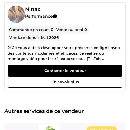
Ninax
Performance
Commande en cours
0
Vente au total
0
Vendeur depuis
Mai 2026
🎯 Je vous aide à développer votre présence en ligne avec
des contenus modernes et efficaces. Je réalise du
montage vidéo pour les réseaux sociaux (TikTok,
Instagram,Réels...) sur CapCut, avec des vidéos
dynamiques, des sous-titres et des transitions adaptées
Contacter le vendeur
aux formats courts. Je vous accompagne également dans
la création de contenu : idées de vidéos, rédaction de
En savoir plus
scripts et contenus engageants pour attirer et fidéliser
votre audience. En complément, je propose la création de
sites vitrines et de boutiques en ligne avec WordPress et
Shopify, pour vous permettre de présenter et développer
votre activité de manière professionnelle. 💡 Sérieuse,
Autres services de ce vendeur
organisée et à l’écoute, je m’adapte à vos besoins pour
vous fournir un travail de qualité dans les délais. 🚀 Mon
objectif : vous aider à gagner en visibilité et à valoriser