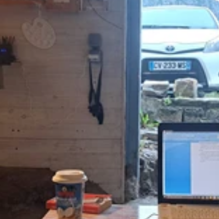
unique. Je m'adapte à votre ton, à votre public et à vos consignes
ent les délais et je livre un travail soigné, sans erreur. 🌟​
traités avec la plus grande discrétion. Je ne partage jamais votre
 un échange bienveillant où vous me confiez vos besoins et vos
ature de votre projet, qu'il s'agisse de saisie, de correction ou de
tentes spécifiques. Je m'attelle ensuite à l'exécution avec le plus g
 de vous livrer un fichier final soigné, dans le format de votre choix
eurs qui souhaitent polir leur roman, aux étudiants et chercheurs
i qu'aux professionnels et entreprises ayant besoin d'une mise en 
b. Pour mener à bien ces missions, je travaille avec les outils que
t je me fais un plaisir d'intégrer tableaux, listes et mises en pag
e fond avec élégance. Prêt(e) à donner à vos textes la qualité qu'ils
tre projet spécifique. Je vous répondrai rapidement pour valider le
ons de votre texte un véritable atout. Commandez dès maintenant et 
angue française.