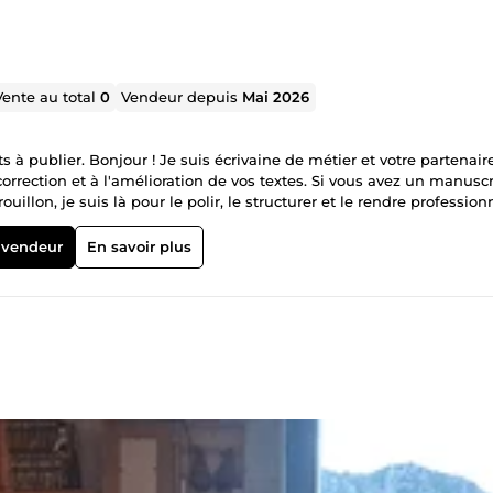
Vente au total
0
Vendeur depuis
Mai 2026
 à publier. Bonjour ! Je suis écrivaine de métier et votre partenair
orrection et à l'amélioration de vos textes. Si vous avez un manuscr
illon, je suis là pour le polir, le structurer et le rendre professionn
hographique. En tant qu'écrivaine, je comprends la nuance, le ryth
tes ; je m'assure que votre message est clair, fluide et percutant 
 vendeur
En savoir plus
apide et précise : ✔️​ Transformez vos documents papier, scans, image
ogle Docs, PDF). ✔️​ Saisie de manuscrits, articles, rapports ou do
s, numérotation. Idéal pour : Auteurs auto-édités, étudiants,
et grammaticale : Une relecture minutieuse pour garantir un françai
ammaire et de syntaxe. ✔️​ Vérification de la ponctuation et de la
u texte. Garantie : Aucun texte n'est publié sans ma validation fina
devenir, je vous offre un regard d'auteure sur votre projet. ✔️​ Anal
​ Identification des incohérences, des trous dans le scénario ou des
le, le rythme et l'atmosphère. ✔️​ Rapport détaillé avec commentaire
votre œuvre. Pourquoi travailler avec moi ? 🌟​ Expertise d'écrivaine 
 enjeux de l'écriture et je vous aide à atteindre le niveau de qual