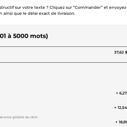
nstructif sur votre texte ? Cliquez sur “Commander” et envoye
insi que le délai exact de livraison.
001 à 5000 mots)
37,62 
+ 6,2
+ 12,5
érence globale du récit.
+ 18,8