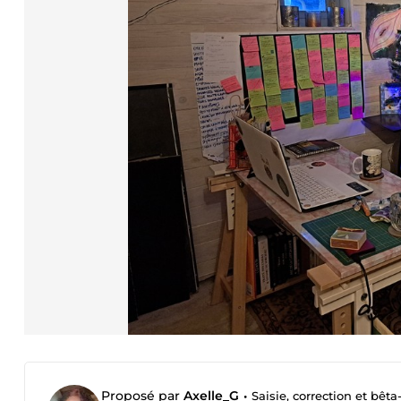
Proposé par
Axelle_G
•
Saisie, correction et bêt