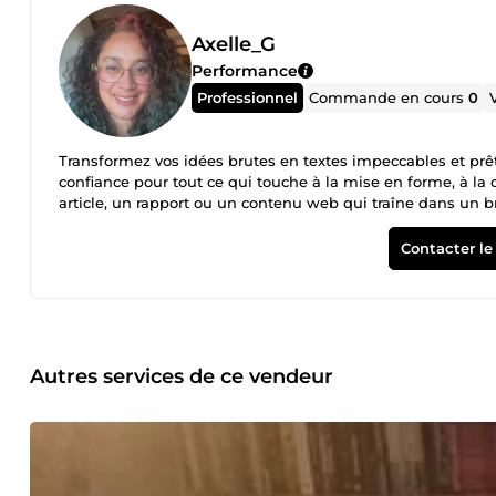
Axelle_G
Performance
Professionnel
Commande en cours
0
Transformez vos idées brutes en textes impeccables et prêts
confiance pour tout ce qui touche à la mise en forme, à la c
article, un rapport ou un contenu web qui traîne dans un brou
Mon approche ne se limite pas à une simple correction ort
l'impact des mots. Je ne me contente pas de repérer les fau
Contacter le
votre lectorat. Mes services en détail : 📝 Saisie de texte r
notes manuscrites en fichiers numériques propres (Word, Go
complexes. ✔️​ Formatage soigné : titres, listes, paragraphe
professionnels, entreprises. ✏️ Correction orthographique 
irréprochable. ✔️​ Correction des fautes d'orthographe, de gr
typographie. ✔️​ Harmonisation du style et de la cohérence d
Autres services de ce vendeur
Bêta-lecture et analyse de manuscrits : Pour les auteurs en 
la structure, de l'intrigue et de la progression narrative. ✔️
personnages peu crédibles. ✔️​ Retour constructif sur le sty
positifs et pistes d'amélioration. Confidentialité absolue de 
ne suis pas une simple machine à corriger. Je comprends les