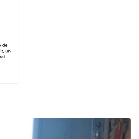
e de
it, un
el.
me et
pour
s ou
nnées
s
le. 📖
yse de
s
: Je
ité