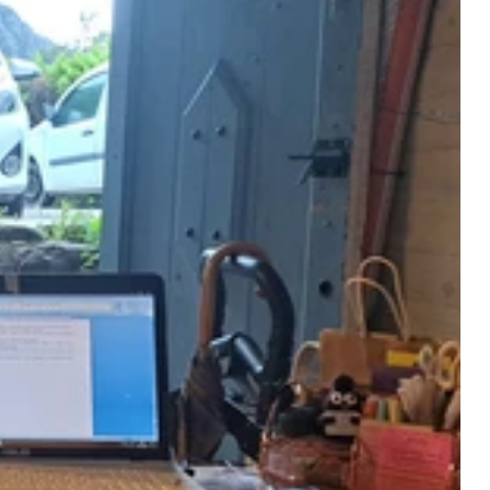
 bêta-
rand
, prêt
forme
 vous
e
s
faites