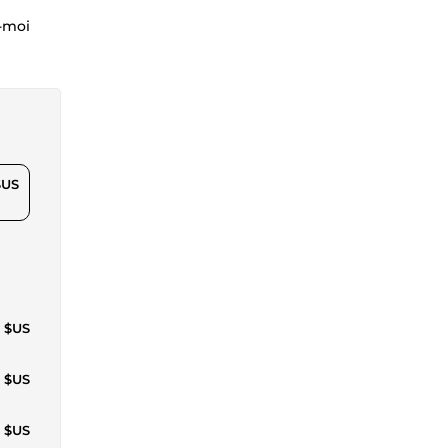
z-moi
$US
7 $US
4 $US
1 $US