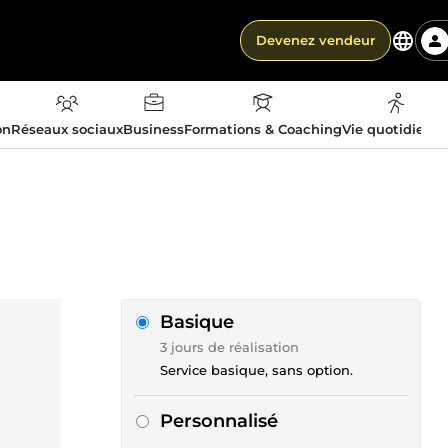
Devenez vendeur
on
Réseaux sociaux
Business
Formations & Coaching
Vie quotidienn
Basique
3 jours de réalisation
Service basique, sans option.
Personnalisé