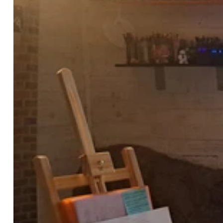
que vous visez. 🌟​ Approche sur-mesure : Chaque texte est 
spécifiques. 🌟​ Rigueur et rapidité : Je respecte scrupuleusem
Confidentialité : Vos textes, vos idées et vos données sont 
contenu. 📜​ Mon processus de travail : Tout commence par
documents. Je prends le temps de lire et de comprendre la n
lecture, afin d'adapter ma méthode à votre style et à vos at
soin, portant chaque mot avec l'attention qu'il mérite, avant
à être utilisé ou publié. Je m'adresse avec passion aux aut
soucieux de la rigueur de leurs mémoires ou articles, ains
impeccable pour leurs rapports, newsletters ou contenus we
maîtrisez déjà, comme Microsoft Word, Google Docs et PDF, e
complexes, car je crois fermement que la forme doit servir l
méritent ? N'hésitez pas à me contacter pour discuter de vo
détails, le volume de travail et les délais. Ensemble, fais
confiance à une écrivaine passionnée par la qualité de la l