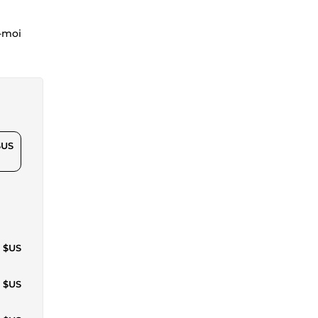
z-moi
$US
7 $US
4 $US