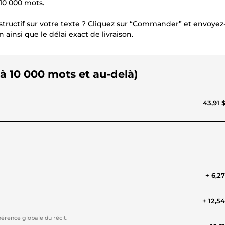
10 000 mots.
nstructif sur votre texte ? Cliquez sur “Commander” et envoye
insi que le délai exact de livraison.
1 à 10 000 mots et au-delà)
43,91 
+ 6,2
+ 12,5
érence globale du récit.