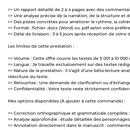
=> Un rapport détaillé de 2 à 4 pages avec des commentair
=> Une analyse précise de la narration, de la structure et de 
=> Des pistes concrètes pour améliorer le rythme, la coh
=> Format : fichier .docx (Word) ou .pdf selon votre préfér
=> Délai de livraison : 3 à 5 jours après réception de votr
Les limites de cette prestation :
=> Volume : Cette offre couvre les textes de 5 001 à 10 0
=> Langue : Je travaille exclusivement sur des textes rédig
=> Nature de la prestation : Il s’agit d’une bêta-lecture 
réécriture du texte.
=> Retouches : Une demande de clarification ou d’échange 
=> Confidentialité : Votre texte reste strictement confident
Mes options disponibles (À ajouter à cette commande) :
=> Correction orthographique et grammaticale complète :
=> Analyse approfondie : étude détaillée des personnages,
=> Annotation directement dans le manuscrit : commentai