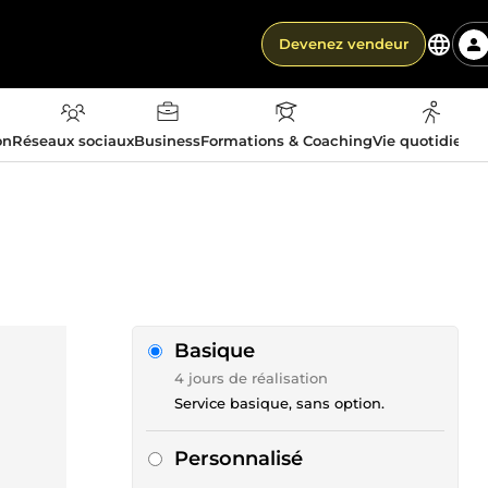
Devenez vendeur
on
Réseaux sociaux
Business
Formations & Coaching
Vie quotidienn
Basique
4 jours de réalisation
Service basique, sans option.
Personnalisé