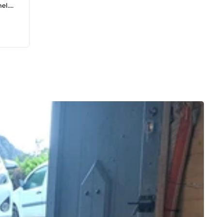
el.
me et
pour
s ou
nnées
s
le. 📖
yse de
s
: Je
ité
 bêta-
rand
, prêt
forme