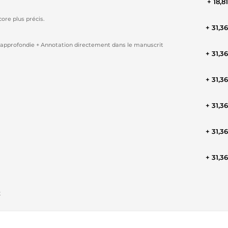
+ 18,8
re plus précis.
+ 31,3
approfondie + Annotation directement dans le manuscrit
+ 31,3
+ 31,3
+ 31,3
+ 31,3
+ 31,3
t