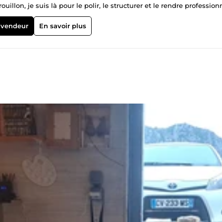
illon, je suis là pour le polir, le structurer et le rendre professionn
hographique. En tant qu'écrivaine, je comprends la nuance, le ryth
tes ; je m'assure que votre message est clair, fluide et percutant 
 vendeur
En savoir plus
apide et précise : ✔️​ Transformez vos documents papier, scans, image
ogle Docs, PDF). ✔️​ Saisie de manuscrits, articles, rapports ou do
s, numérotation. Idéal pour : Auteurs auto-édités, étudiants,
et grammaticale : Une relecture minutieuse pour garantir un françai
ammaire et de syntaxe. ✔️​ Vérification de la ponctuation et de la
u texte. Garantie : Aucun texte n'est publié sans ma validation fina
devenir, je vous offre un regard d'auteure sur votre projet. ✔️​ Anal
​ Identification des incohérences, des trous dans le scénario ou des
le, le rythme et l'atmosphère. ✔️​ Rapport détaillé avec commentaire
votre œuvre. Pourquoi travailler avec moi ? 🌟​ Expertise d'écrivaine 
 enjeux de l'écriture et je vous aide à atteindre le niveau de qual
unique. Je m'adapte à votre ton, à votre public et à vos consignes
ent les délais et je livre un travail soigné, sans erreur. 🌟​
traités avec la plus grande discrétion. Je ne partage jamais votre
 un échange bienveillant où vous me confiez vos besoins et vos
ature de votre projet, qu'il s'agisse de saisie, de correction ou de
tentes spécifiques. Je m'attelle ensuite à l'exécution avec le plus g
 de vous livrer un fichier final soigné, dans le format de votre choix
eurs qui souhaitent polir leur roman, aux étudiants et chercheurs
i qu'aux professionnels et entreprises ayant besoin d'une mise en 