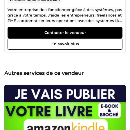
Votre entreprise doit fonctionner grâce à des systèmes, pas
grâce à votre temps. J'aide les entrepreneurs, freelances et
PME a automatiser leurs operations avec des systemes IA
propres, maintenables et utiles au quotidien. Mon role
n'est pas seulement de connecter deux outils. Je conçois
Contacter le vendeur
des workflows, agents IA, tableaux de bord, web apps et
systemes metier capables de reduire les taches
En savoir plus
manuelles, centraliser les donnees, qualifier les prospects,
relancer les clients, suivre les commandes, generer des
documents, synchroniser les CRM et piloter une activite
avec plus de clarte. Je peux travailler avec n8n, Make,
Zapier, Airtable, Notion, Google Sheets, Gmail, WhatsApp,
Autres services de ce vendeur
Telegram, Stripe, Systeme.io, WordPress, Shopify, APIs,
bases de donnees, scripts custom, dashboards et solutions
SaaS sur mesure. Ce que je peux mettre en place :
automatisation n8n, Make ou Zapier agent IA pour
prospects, support, CRM ou operations internes chatbot IA
WhatsApp, site web ou Telegram relances clients, emails,
devis, factures et suivi commercial synchronisation CRM,
formulaires, commandes et bases de donnees dashboard
de monitoring, reporting et alertes web app, SaaS ou outil
interne sur mesure automatisation de recrutement,