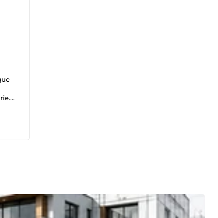
que
rie.
s
tions
oquis
pour
es
, CTB
le,