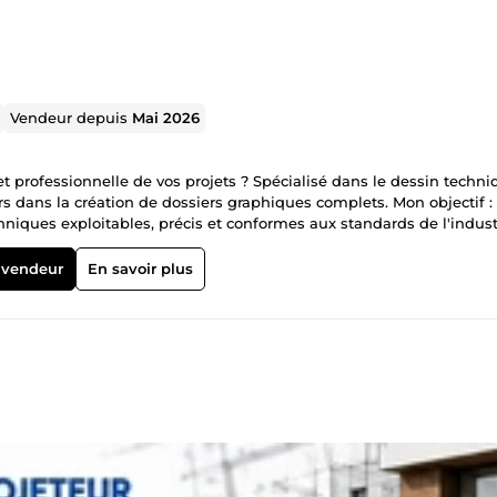
Vendeur depuis
Mai 2026
 professionnelle de vos projets ? Spécialisé dans le dessin techni
rs dans la création de dossiers graphiques complets. Mon objectif :
iques exploitables, précis et conformes aux standards de l'indust
'AutoCAD, je réalise pour vous : Architecture : Plans de masse, plan
ctricité (Courants forts/faibles) : Schémas de distribution, implanta
 vendeur
En savoir plus
e. Mise au net : Vectorisation de plans anciens, numérisation de cr
ion de gabarits personnalisés (layouts, calques, blocs dynamiques) 
tise ? Rigueur Normative : Une attention stricte portée aux symbol
ropres : Des fichiers DWG parfaitement organisés (calques nommés
 Freelance : Une communication fluide et le respect absolu de vos
i dès maintenant pour discuter de vos besoins techniques. Ensemb