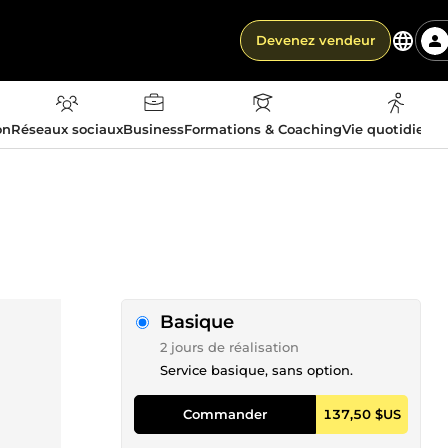
Devenez vendeur
on
Réseaux sociaux
Business
Formations & Coaching
Vie quotidienn
Basique
2 jours de réalisation
Service basique, sans option.
Commander
137,50 $US