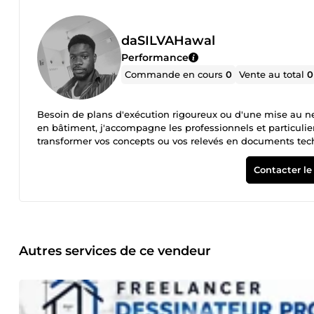
daSILVAHawal
Performance
Commande en cours
0
Vente au total
0
Besoin de plans d'exécution rigoureux ou d'une mise au net
en bâtiment, j'accompagne les professionnels et particulie
transformer vos concepts ou vos relevés en documents techn
🛠️ Mes Services de Dessin 2D Grâce à une maîtrise totale d
d'étage, coupes techniques, façades et plans de détails. Éle
Contacter le
d'éclairage, prises de service et systèmes d'alarme incendi
manuscrits et relevés de chantier. Standardisation : Créat
optimiser vos futurs projets. 🎯 Pourquoi choisir mon exper
techniques et aux conventions de dessin BTP. Livrables P
configuré) et des exports PDF de haute qualité. Réactivité
échéances. Un projet de plan 2D à réaliser ? Contactez-mo
Autres services de ce vendeur
sécurisons la qualité graphique de vos dossiers.