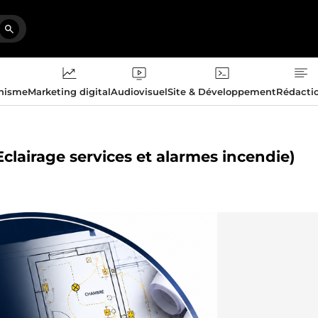
phisme
Marketing digital
Audiovisuel
Site & Développement
Rédacti
(Eclairage services et alarmes incendie)