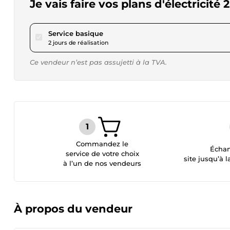
Je vais faire vos plans d'électricité
pour 126,73 $US
Service basique
2 jours de réalisation
Ce vendeur n’est pas assujetti à la TVA.
Commandez le
Échan
service de votre choix
site jusqu’à l
à l’un de nos vendeurs
À propos du vendeur