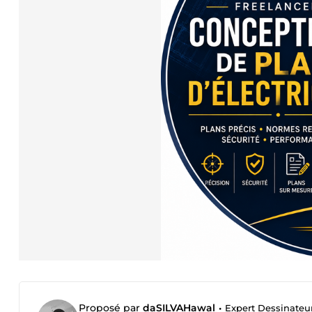
Proposé par
daSILVAHawal
•
Expert Dessinateu