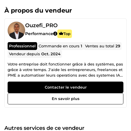
À propos du vendeur
Ouzefi_PRO
Performance
Top
Professionnel
Commande en cours
1
Ventes au total
29
Vendeur depuis
Oct. 2024
Votre entreprise doit fonctionner grâce à des systèmes, pas
grâce à votre temps. J'aide les entrepreneurs, freelances et
PME a automatiser leurs operations avec des systemes IA
propres, maintenables et utiles au quotidien. Mon role
n'est pas seulement de connecter deux outils. Je conçois
Contacter le vendeur
des workflows, agents IA, tableaux de bord, web apps et
systemes metier capables de reduire les taches
En savoir plus
manuelles, centraliser les donnees, qualifier les prospects,
relancer les clients, suivre les commandes, generer des
documents, synchroniser les CRM et piloter une activite
avec plus de clarte. Je peux travailler avec n8n, Make,
Zapier, Airtable, Notion, Google Sheets, Gmail, WhatsApp,
Autres services de ce vendeur
Telegram, Stripe, Systeme.io, WordPress, Shopify, APIs,