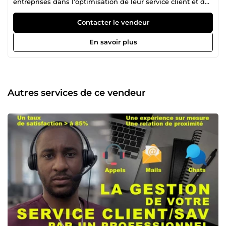
entreprises dans l’optimisation de leur service client et de
leurs tâches administratives. 🎯 Mon objectif est simple :
vous faire gagner du temps et améliorer votre productivité
Contacter le vendeur
grâce à un support fiable et structuré. 💡 Ce que je vous
propose • Gestion de la relation client : prise en charge de
En savoir plus
vos échanges par chat, email et commentaires, avec des
réponses claires et professionnelles. • Saisie de données :
traitement rapide et précis de vos fichiers, formulaires et
bases de données. • Assistance virtuelle : retranscription de
tout support (PDF, notes manuscrites, images, audio) en
Autres services de ce vendeur
documents numériques exploitables. 👉 Vous avez un
projet, une question ou simplement besoin
d’éclaircissements ? Contactez-moi directement : je vous
répondrai personnellement avec réactivité et
professionnalisme.