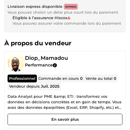
Livraison express disponible
EXPRESS
Vous pouvez choisir un délai plus court lors du paiement
Éligible à l’assurance Hiscox
Vous pouvez assurer votre commande lors du paiement
À propos du vendeur
Diop_Mamadou
Performance
Professionnel
Commande en cours
0
Vente au total
0
Vendeur depuis
Juil. 2025
Data Analyst pour PME &amp; ETI : transformez vos
données en décisions concrètes et en gain de temps. Vous
avez des données éparpillées (Excel, ERP, Shopify, etc.) et
vous ne savez pas quoi en tirer ? Je crée des tableaux de
bord Power BI / Excel clairs, fiables et actionnables, qui
En savoir plus
vous permettent de : suivre vos KPI business en un coup
d’œil (ventes, stocks, marges, performance par