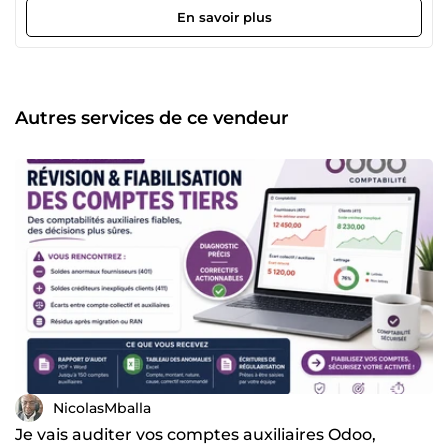
service comptable à restructurer après une croissance
En savoir plus
rapide. Ma valeur ajoutée : diagnostiquer la cause racine
au-delà du symptôme, puis livrer un plan de mise à
niveau opérationnel. Mes 3 domaines d'intervention croisés
: Finance : audit &amp; diagnostic comptable Odoo,
migrations, reprise de balances et comptes auxiliaires,
Autres services de ce vendeur
contrôle interne, fiscalité OHADA, organisation d'un service
comptable, mise en place des procédures Organisation :
diagnostic stratégique, restructuration de services
(organigramme, fiches de poste, procédures), tableaux de
bord, conduite du changement RH stratégique : politique
salariale et conformité OHADA, articulation paie-
comptabilité, refonte de politiques RH, diagnostic des
compétences Mes clients-types : dirigeants de PME en
croissance, fonds qui ont acquis une PME, NGO et
établissements scolaires en structuration, structures
publiques avec régies. Diagnostic d'abord, livrables
opérationnels ensuite. NDA standard inclus. 100% remote
(Zoom + partage d'écran). Réponse sous 12h ouvrées.
NicolasMballa
Je vais auditer vos comptes auxiliaires Odoo,