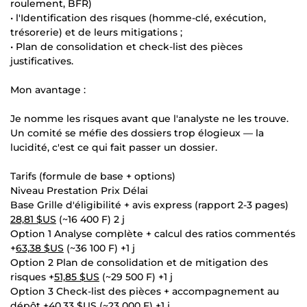
roulement, BFR)
• l'Identification des risques (homme-clé, exécution,
trésorerie) et de leurs mitigations ;
• Plan de consolidation et check-list des pièces
justificatives.
Mon avantage :
Je nomme les risques avant que l'analyste ne les trouve.
Un comité se méfie des dossiers trop élogieux — la
lucidité, c'est ce qui fait passer un dossier.
Tarifs (formule de base + options)
Niveau Prestation Prix Délai
Base Grille d'éligibilité + avis express (rapport 2-3 pages)
28,81 $US
(~16 400 F) 2 j
Option 1 Analyse complète + calcul des ratios commentés
+
63,38 $US
(~36 100 F) +1 j
Option 2 Plan de consolidation et de mitigation des
risques +
51,85 $US
(~29 500 F) +1 j
Option 3 Check-list des pièces + accompagnement au
dépôt +
40,33 $US
(~23 000 F) +1 j