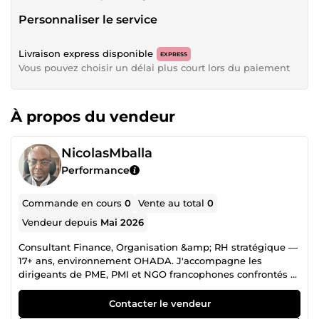
Personnaliser le service
Livraison express disponible
EXPRESS
Vous pouvez choisir un délai plus court lors du paiement
À propos du vendeur
NicolasMballa
Performance
Commande en cours
0
Vente au total
0
Vendeur depuis
Mai 2026
Consultant Finance, Organisation &amp; RH stratégique —
17+ ans, environnement OHADA. J'accompagne les
dirigeants de PME, PMI et NGO francophones confrontés à
des dysfonctionnements transverses : un problème
financier qui a en réalité une cause organisationnelle, une
Contacter le vendeur
migration ERP qui révèle une faiblesse de processus, un