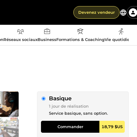
Devenez vendeur
on
Réseaux sociaux
Business
Formations & Coaching
Vie quotidienn
Basique
1 jour de réalisation
Service basique, sans option.
Commander
18,79 $US