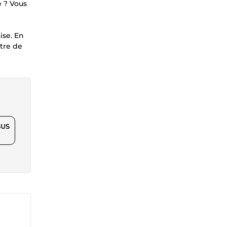
e ? Vous
ise. En
ttre de
$US