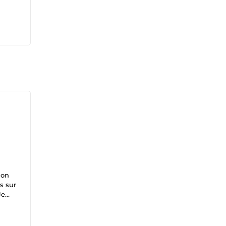
ion
s sur
Je