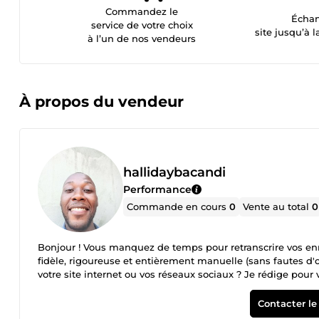
Commandez le
Échan
service de votre choix
site jusqu’à l
à l’un de nos vendeurs
À propos du vendeur
hallidaybacandi
Performance
Commande en cours
0
Vente au total
0
Bonjour ! Vous manquez de temps pour retranscrire vos enre
fidèle, rigoureuse et entièrement manuelle (sans fautes d'o
votre site internet ou vos réseaux sociaux ? Je rédige pour
vais retranscrire vos fichiers audio et vidéo en texte en 48h
Contacter le