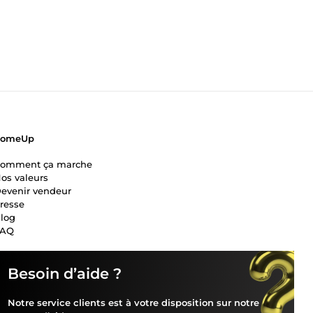
ComeUp
omment ça marche
os valeurs
evenir vendeur
resse
log
FAQ
Besoin d’aide ?
Notre service clients est à votre disposition sur notre