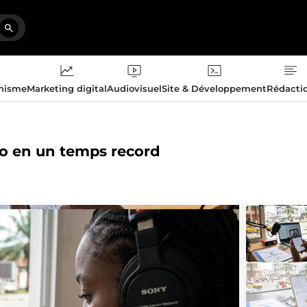
phisme
Marketing digital
Audiovisuel
Site & Développement
Rédacti
dio en un temps record