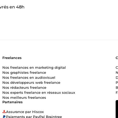
ivrés en 48h
Freelances
Nos freelances en marketing digital
C
Nos graphistes freelance
N
Nos freelances en audiovisuel
D
Nos développeurs web freelance
P
Nos rédacteurs freelance
B
Nos experts freelance en réseaux sociaux
Nos meilleurs freelances
Partenaires
Assurance par Hiscox
Paiements par PayPal Braintree