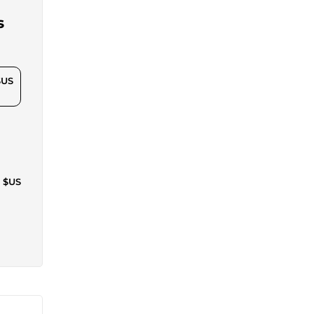
s
$US
3 $US