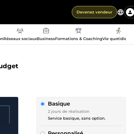
Devenez vendeur
on
Réseaux sociaux
Business
Formations & Coaching
Vie quotidienn
budget
Basique
2 jours de réalisation
Service basique, sans option.
Personnalisé