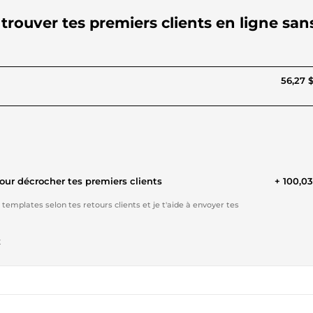
r trouver tes premiers clients en ligne san
56,27 
pour décrocher tes premiers clients
+ 100,0
es templates selon tes retours clients et je t'aide à envoyer tes
t