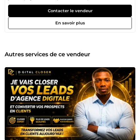
entreprises dans la réalisation de leurs projets avec sérieux
et professionnalisme. Au quotidien, je mets mes
Contacter le vendeur
compétences au service de mes clients pour les aider à
développer leur activité, automatiser certaines tâches,
En savoir plus
rechercher des informations publiques ou créer des
solutions digitales adaptées à leurs besoins. Que ce soit
pour une mission d'un accompagnement en setting et
closing, je m'investis pleinement dans chaque projet afin
de vous proposer un travail soigné, fiable et de qualité.
Autres services de ce vendeur
Mon objectif est simple : vous faire gagner du temps, vous
apporter une réelle valeur ajoutée et construire une
collaboration basée sur la confiance, la réactivité et la
transparence. N'hésitez pas à me contacter avant de
passer commande. Je serai ravi d'échanger avec vous, de
répondre à vos questions et de vous orienter vers la
solution la plus adaptée à votre projet. 🚀