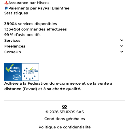
Assurance par Hiscox
Paiements par PayPal Braintree
Statistiques
38 904
services disponibles
1 334 961
commandes effectuées
99 %
d’avis positifs
Services
Freelances
ComeUp
Adhère à la Fédération du e-commerce et de la vente à
distance (Fevad) et à sa charte qualité.
© 2026 5EUROS SAS
Conditions générales
Politique de confidentialité