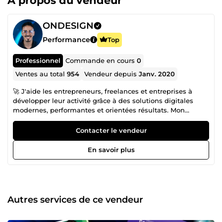
À propos du vendeur
ONDESIGN
Performance
Top
Professionnel
Commande en cours
0
Ventes au total
954
Vendeur depuis
Janv. 2020
🚀 J'aide les entrepreneurs, freelances et entreprises à
développer leur activité grâce à des solutions digitales
modernes, performantes et orientées résultats. Mon
objectif est de créer des systèmes qui améliorent votre
visibilité, renforcent votre image de marque et
Contacter le vendeur
automatisent vos processus afin que vous puissiez vous
concentrer sur votre croissance. Spécialisé en Web Design
En savoir plus
et Design Graphique, je conçois des interfaces modernes,
des identités visuelles professionnelles et des supports de
communication qui inspirent confiance et convertissent
vos visiteurs en clients. Chaque projet est pensé pour offrir
une expérience utilisateur optimale tout en valorisant
Autres services de ce vendeur
votre marque. J'accompagne également les entreprises
dans l'Automatisation No-Code avec n8n, en développant