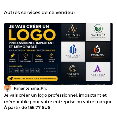
(création de visuels pour réseaux sociaux et supports
marketing) 🎬 Montage vidéo (contenus pour TikTok, Reels,
Autres services de ce vendeur
YouTube…) 📞 Prospection clients (recherche, prise de
contact, suivi) 🚀 Pourquoi me choisir ? ✔ Profil polyvalent
et complet ✔ Travail professionnel, rapide et soigné ✔
Bonne communication et sens de l’organisation ✔ Respect
des délais et adaptabilité 🎯 Mon objectif est de vous faire
gagner du temps, améliorer votre image de marque et
contribuer activement au développement de votre activité.
N’hésitez pas à me contacter pour discuter de votre projet.
Je serai ravi de collaborer avec vous 🤝
Fanantenana_Pro
Je vais créer un logo professionnel, impactant et
mémorable pour votre entreprise ou votre marque
À partir de 156,77 $US