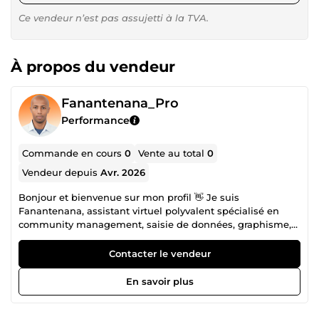
Ce vendeur n’est pas assujetti à la TVA.
À propos du vendeur
Fanantenana_Pro
Performance
Commande en cours
0
Vente au total
0
Vendeur depuis
Avr. 2026
Bonjour et bienvenue sur mon profil 👋 Je suis
Fanantenana, assistant virtuel polyvalent spécialisé en
community management, saisie de données, graphisme,
montage vidéo et prospection clients. Créatif, organisé et
orienté résultats, je vous accompagne dans la gestion de
Contacter le vendeur
votre activité et le développement de votre présence en
ligne. 💼 Mes compétences principales : 📱 Community
En savoir plus
Management (gestion de pages, publications, interactions)
💻 Assistance virtuelle (gestion de tâches administratives)
⌨️ Saisie de données rapide et précise 🎨 Graphisme