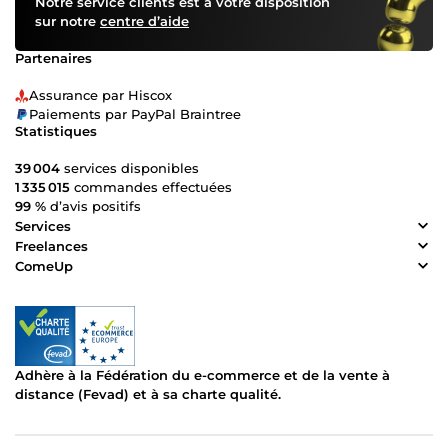
Notre service clients est à votre disposition
sur notre
centre d’aide
Partenaires
Assurance par Hiscox
Paiements par PayPal Braintree
Statistiques
39 004
services disponibles
1 335 015
commandes effectuées
99 %
d’avis positifs
Services
Freelances
ComeUp
Adhère à la Fédération du e-commerce et de la vente à
distance (Fevad) et à sa charte qualité.