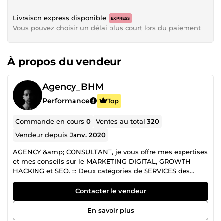
Livraison express disponible
EXPRESS
Vous pouvez choisir un délai plus court lors du paiement
À propos du vendeur
Agency_BHM
Performance
Top
Commande en cours
0
Ventes au total
320
Vendeur depuis
Janv. 2020
AGENCY &amp; CONSULTANT, je vous offre mes expertises
et mes conseils sur le MARKETING DIGITAL, GROWTH
HACKING et SEO. ::: Deux catégories de SERVICES des
FORMATIONS &amp; PRESTATION DE SERVICES en
MARKETING. PRESTATION DE SERVICES : Si vous avez un
Contacter le vendeur
entreprise, site ou compte de réseaux social, je suis là pour
vous aidez à développer dans votre IMAGE DE MARQUE et
En savoir plus
votre BRANDING essentiel en 2026. FORMATIONS : Je vous