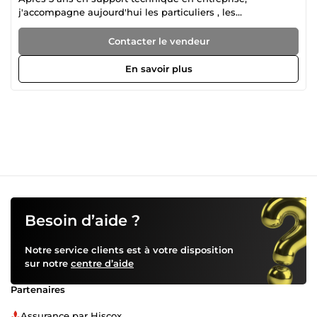
j'accompagne aujourd'hui les particuliers , les
indépendants et les expatriés francophones qui ont besoin
d'un coup de main fiable en informatique — sans jargon
Contacter le vendeur
et sans déplacement. Je travaille entièrement à distance et
en français, via un outil de prise en main sécurisé : vous
En savoir plus
voyez tout ce que je fais sur votre écran, et je vous explique
chaque étape simplement. Mon approche : clair,
pédagogue et honnête. Je ne touche à rien sans vous
expliquer, je respecte vos données, et si je ne peux pas
résoudre votre problème, je vous le dis franchement. Que
votre PC rame, que votre messagerie soit bloquée, ou que
vous ayez besoin d'aide sur un logiciel ou un site web —
décrivez-moi votre besoin, je vous réponds rapidement. À
bientôt, Anthony
Besoin d’aide ?
Notre service clients est à votre disposition
sur notre
centre d’aide
Partenaires
Assurance par Hiscox