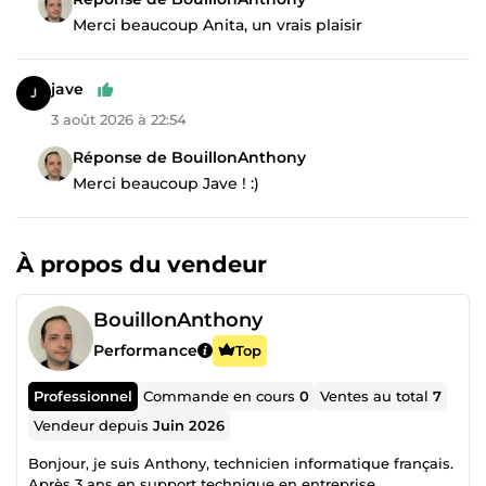
Merci beaucoup Anita, un vrais plaisir
jave
3 août 2026 à 22:54
Réponse de BouillonAnthony
Merci beaucoup Jave ! :)
À propos du vendeur
BouillonAnthony
Performance
Top
Professionnel
Commande en cours
0
Ventes au total
7
Vendeur depuis
Juin 2026
Bonjour, je suis Anthony, technicien informatique français.
Après 3 ans en support technique en entreprise,