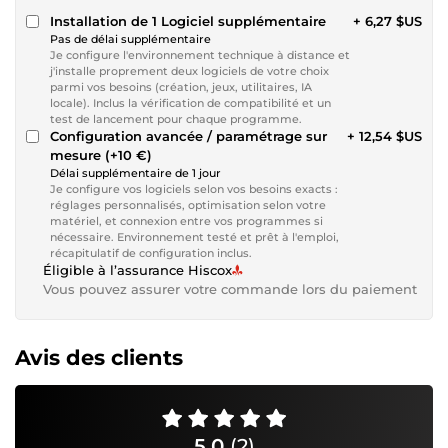
Installation de 1 Logiciel supplémentaire
+ 6,27 $US
Pas de délai supplémentaire
Je configure l'environnement technique à distance et
j'installe proprement deux logiciels de votre choix
parmi vos besoins (création, jeux, utilitaires, IA
locale). Inclus la vérification de compatibilité et un
test de lancement pour chaque programme.
Configuration avancée / paramétrage sur
+ 12,54 $US
mesure (+10 €)
Délai supplémentaire de 1 jour
Je configure vos logiciels selon vos besoins exacts :
réglages personnalisés, optimisation selon votre
matériel, et connexion entre vos programmes si
nécessaire. Environnement testé et prêt à l'emploi,
récapitulatif de configuration inclus.
Éligible à l’assurance Hiscox
Vous pouvez assurer votre commande lors du paiement
Avis des clients
5,0
(2)