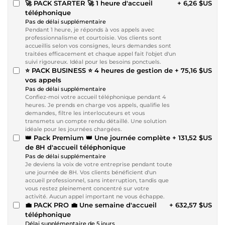
🚀 PACK STARTER 🚀 1 heure d'accueil
+ 6,26 $US
téléphonique
Pas de délai supplémentaire
Pendant 1 heure, je réponds à vos appels avec
professionnalisme et courtoisie. Vos clients sont
accueillis selon vos consignes, leurs demandes sont
traitées efficacement et chaque appel fait l'objet d'un
suivi rigoureux. Idéal pour les besoins ponctuels.
⭐ PACK BUSINESS ⭐ 4 heures de gestion de
+ 75,16 $US
vos appels
Pas de délai supplémentaire
Confiez-moi votre accueil téléphonique pendant 4
heures. Je prends en charge vos appels, qualifie les
demandes, filtre les interlocuteurs et vous
transmets un compte rendu détaillé. Une solution
idéale pour les journées chargées.
👑 Pack Premium 👑 Une journée complète
+ 131,52 $US
de 8H d'accueil téléphonique
Pas de délai supplémentaire
Je deviens la voix de votre entreprise pendant toute
une journée de 8H. Vos clients bénéficient d'un
accueil professionnel, sans interruption, tandis que
vous restez pleinement concentré sur votre
activité. Aucun appel important ne vous échappe.
💼 PACK PRO 💼 Une semaine d'accueil
+ 632,57 $US
téléphonique
Délai supplémentaire de 5 jours