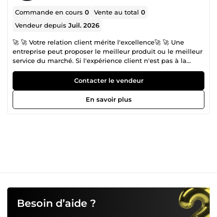
Commande en cours
0
Vente au total
0
Vendeur depuis
Juil. 2026
🚀 🚀 Votre relation client mérite l'excellence🚀 🚀 Une
entreprise peut proposer le meilleur produit ou le meilleur
service du marché. Si l'expérience client n'est pas à la
hauteur, elle perd des clients. C'est précisément là que
j'interviens. Je suis Linda, spécialisée dans la Relation
Contacter le vendeur
Client, le Service Après-Vente (SAV), le Customer Support,
le Customer Success Management, le Customer Care et le
En savoir plus
Télémarketing. 💪🏻 Ma mission est simple : offrir à vos
clients une expérience fluide, professionnelle et
mémorable tout en contribuant au développement de
votre entreprise. Une expertise construite sur le terrain Au
fil de mes expériences, j'ai développé une maîtrise
complète de la gestion de la relation client, de la première
prise de contact jusqu'au suivi après-vente. J'interviens
notamment pour : 🌺Gestion du service client par
téléphone, e-mail et chat 🌺Support client avant et après
achat 🌺Gestion des demandes, réclamations et litiges 🌺
Fidélisation et satisfaction client 🌺Relances clients et suivi
Besoin d’aide ?
des dossiers 🌺Télémarketing et qualification de prospects
🌺Prise de rendez-vous 🌺Customer Success et