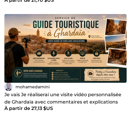
À partir de 21,70 $US
Facebook
mohamedamini
Je vais Je réaliserai une visite vidéo personnalisée
de Ghardaïa avec commentaires et explications
À partir de 27,13 $US