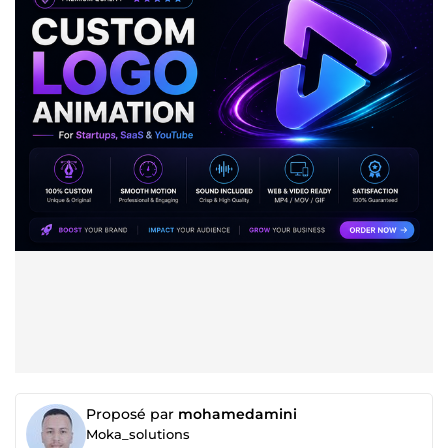
Proposé par
mohamedamini
Moka_solutions