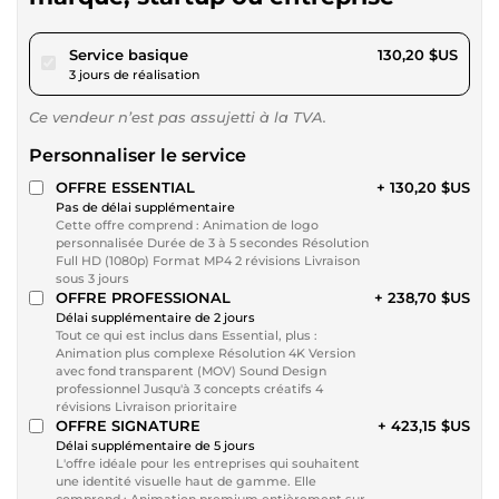
pour 120,00 $US
Service basique
130,20 $US
3 jours de réalisation
Ce vendeur n’est pas assujetti à la TVA.
Personnaliser le service
OFFRE ESSENTIAL
+ 130,20 $US
Pas de délai supplémentaire
Cette offre comprend : Animation de logo
personnalisée Durée de 3 à 5 secondes Résolution
Full HD (1080p) Format MP4 2 révisions Livraison
sous 3 jours
OFFRE PROFESSIONAL
+ 238,70 $US
Délai supplémentaire de 2 jours
Tout ce qui est inclus dans Essential, plus :
Animation plus complexe Résolution 4K Version
avec fond transparent (MOV) Sound Design
professionnel Jusqu'à 3 concepts créatifs 4
révisions Livraison prioritaire
OFFRE SIGNATURE
+ 423,15 $US
Délai supplémentaire de 5 jours
L'offre idéale pour les entreprises qui souhaitent
une identité visuelle haut de gamme. Elle
comprend : Animation premium entièrement sur