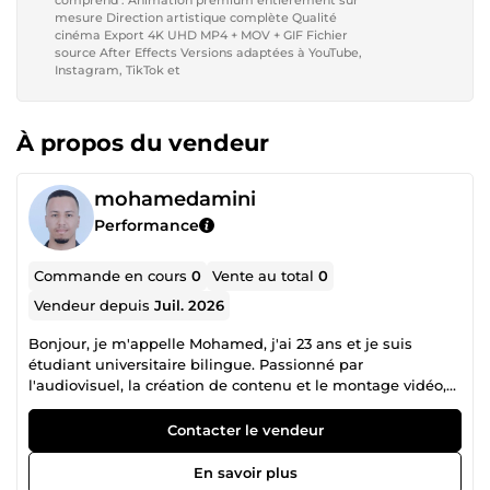
mesure Direction artistique complète Qualité
cinéma Export 4K UHD MP4 + MOV + GIF Fichier
source After Effects Versions adaptées à YouTube,
Instagram, TikTok et
À propos du vendeur
mohamedamini
Performance
Commande en cours
0
Vente au total
0
Vendeur depuis
Juil. 2026
Bonjour, je m'appelle Mohamed, j'ai 23 ans et je suis
étudiant universitaire bilingue. Passionné par
l'audiovisuel, la création de contenu et le montage vidéo,
je propose des services professionnels avec sérieux et
créativité. Mon objectif est de fournir un travail de qualité,
Contacter le vendeur
livré dans les délais, tout en restant à l'écoute de mes
clients.
En savoir plus