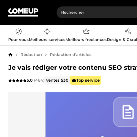
Pour vous
Meilleurs services
Meilleurs freelances
Design & Gra
Rédaction
Rédaction d'articles
Accueil
Je vais rédiger votre contenu SEO str
5,0
(484)
Ventes
530
Top service