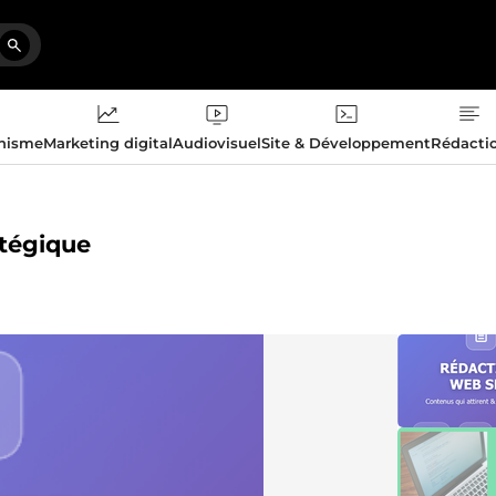
phisme
Marketing digital
Audiovisuel
Site & Développement
Rédacti
atégique