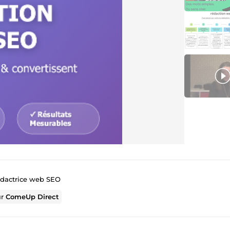
édactrice web SEO
ur
ComeUp Direct