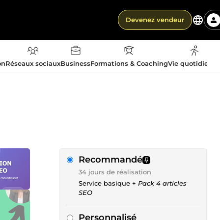
Devenez vendeur
on
Réseaux sociaux
Business
Formations & Coaching
Vie quotidienn
Recommandé
34 jours de réalisation
Service basique +
Pack 4 articles
SEO
Personnalisé