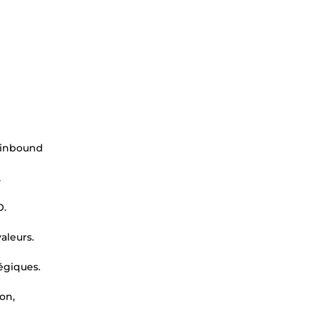
d'inbound
,
O.
aleurs.
égiques.
on,