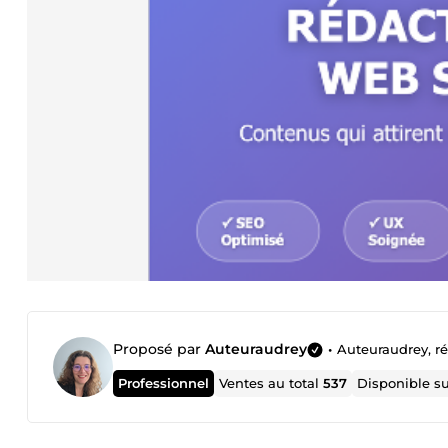
Proposé par
Auteuraudrey
•
Auteuraudrey, r
Professionnel
Ventes au total
537
Disponible s