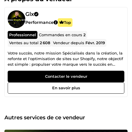
Glx
Performance
Top
Professionnel
Commandes en cours
2
Ventes au total
2 608
Vendeur depuis
Févr. 2019
Votre succès, notre mission Spécialisés dans la création, la
refonte et l'optimisation de sites sur Shopify, notre objectif
est simple : propulser votre marque vers le succès en
construisant des écosystèmes E-Commerce performants,
sur mesure et adaptés à vos besoins. Nous nous
Contacter le vendeur
engageons à vous accompagner à chaque étape de votre
projet, en vous fournissant les meilleures stratégies pour
En savoir plus
maximiser vos chances de réussite. 💻 Une équipe de
spécialistes à votre service Notre équipe composée de 9
experts passionnés et dédiés se tient prête à transformer
vos idées en réalité. Voici les talents qui font la force de
notre agence : Kévin, CEO : Vision stratégique et
Autres services de ce vendeur
leadership, Hugo, Chef de Projet : Coordination et gestion
de projets, Wisseme, Directeur Artistique : Créativité et
direction visuelle, Caroline, Chef marketing : Gestion