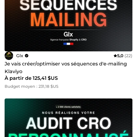
Contactez-nous ! Il est temps de prendre votre projet en
main avec l’Agence GLX ! 📞 Contactez-nous dès
maintenant pour réserver un rendez-vous téléphonique
offert de 30 minutes sur ComeUp Direct. Besoin d’un
renseignement ? Notre équipe est disponible 7j/7 pour
vous conseiller et vous accompagner dans la réalisation de
vos projets. Rejoignez les +2.000 clients satisfaits qui ont
fait confiance à l’Agence GLX pour booster leurs ventes en
ligne ! 🌟
Glx
5,0
(22)
Je vais créer/optimiser vos séquences d'e-mailing
Klaviyo
À partir de 125,41 $US
Budget moyen : 231,18 $US