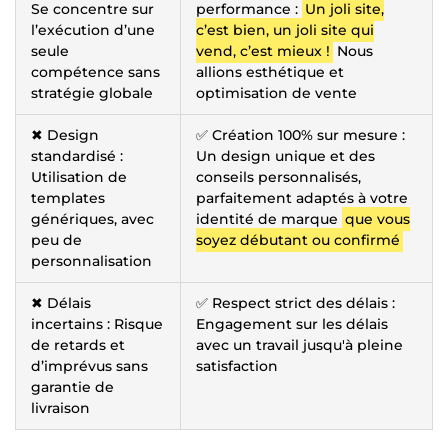
Se concentre sur
performance :
Un joli site,
l’exécution d’une
c’est bien, un joli site qui
seule
vend, c’est mieux !
Nous
compétence sans
allions esthétique et
stratégie globale
optimisation de vente
✖ Design
✅ Création 100% sur mesure :
standardisé :
Un design unique et des
Utilisation de
conseils personnalisés,
templates
parfaitement adaptés à votre
génériques, avec
identité de marque
que vous
peu de
soyez débutant ou confirmé
personnalisation
✖ Délais
✅ Respect strict des délais :
incertains : Risque
Engagement sur les délais
de retards et
avec un travail jusqu'à pleine
d’imprévus sans
satisfaction
garantie de
livraison