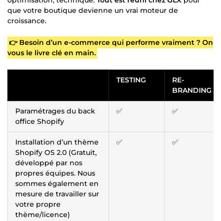
que votre boutique devienne un vrai moteur de
croissance.
👉 Besoin d’un e-commerce qui performe vraiment ? On
vous le livre clé en main.
TESTING
RE-
BRANDING
Paramétrages du back
✅
✅
office Shopify
Installation d’un thème
✅
✅
Shopify OS 2.0 (Gratuit,
développé par nos
propres équipes. Nous
sommes également en
mesure de travailler sur
votre propre
thème/licence)