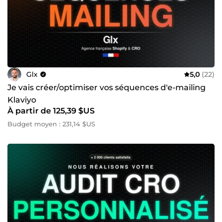
maintenant pour réserver un rendez-vous téléphonique
offert de 30 minutes sur ComeUp Direct. Besoin d’un
renseignement ? Notre équipe est disponible 7j/7 pour
vous conseiller et vous accompagner dans la réalisation de
vos projets. Rejoignez les +2.000 clients satisfaits qui ont
fait confiance à l’Agence GLX pour booster leurs ventes en
ligne ! 🌟
Glx
5,0
(22)
Je vais créer/optimiser vos séquences d'e-mailing
Klaviyo
À partir de 125,39 $US
Budget moyen : 231,14 $US