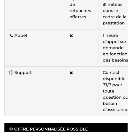
de
illimitées
retouches
dans le
offertes
cadre de la
prestation
📞 Appel
✖️
1 heure
d’appel sur
demande
en fonction
des besoins
🕖 Support
✖️
Contact
disponible
7J/7 pour
toute
question ou
besoin
d’assistance
⚙️ OFFRE PERSONNALISÉE POSSIBLE