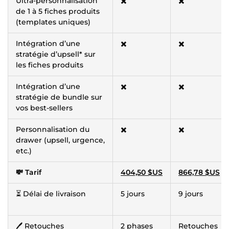
Ultra-personnalisation
✖️
✖️
de 1 à 5 fiches produits
(templates uniques)
Intégration d’une
✖️
✖️
stratégie d’upsell* sur
les fiches produits
Intégration d’une
✖️
✖️
stratégie de bundle sur
vos best-sellers
Personnalisation du
✖️
✖️
drawer (upsell, urgence,
etc.)
💸 Tarif
404,50 $US
866,78 $US
⏳ Délai de livraison
5 jours
9 jours
🖊️ Retouches
2 phases
Retouches