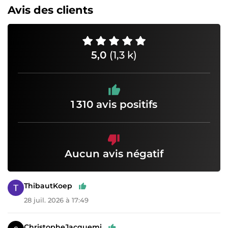
Avis des clients
5,0
(1,3 k)
1 310 avis positifs
Aucun avis négatif
ThibautKoep
28 juil. 2026 à 17:49
ChristopheJacquemi