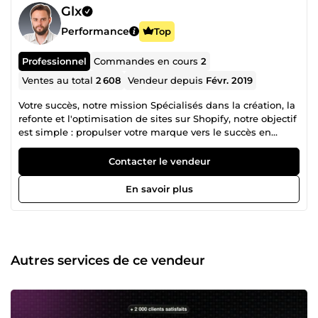
Glx
Performance
Top
Professionnel
Commandes en cours
2
Ventes au total
2 608
Vendeur depuis
Févr. 2019
Votre succès, notre mission Spécialisés dans la création, la
refonte et l'optimisation de sites sur Shopify, notre objectif
est simple : propulser votre marque vers le succès en
construisant des écosystèmes E-Commerce performants,
sur mesure et adaptés à vos besoins. Nous nous
Contacter le vendeur
engageons à vous accompagner à chaque étape de votre
projet, en vous fournissant les meilleures stratégies pour
En savoir plus
maximiser vos chances de réussite. 💻 Une équipe de
spécialistes à votre service Notre équipe composée de 9
experts passionnés et dédiés se tient prête à transformer
vos idées en réalité. Voici les talents qui font la force de
notre agence : Kévin, CEO : Vision stratégique et
Autres services de ce vendeur
leadership, Hugo, Chef de Projet : Coordination et gestion
de projets, Wisseme, Directeur Artistique : Créativité et
direction visuelle, Caroline, Chef marketing : Gestion
marketing et mailing, Léa, Copywriter : Rédaction